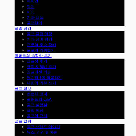
아이언
웨지
퍼터
기타 용품
골프웨어
클럽 랭킹
골프 클럽 랭킹
기타 장비 랭킹
프로의 우승 장비
프로의 가방털기
골퍼들의 솔직한 후기
골프장 후기
클럽 & 장비 후기
골프패션 리뷰
핸디캡 1홀 정복하기
나만의 리뷰 쓰기
골프 정보
초보자 코너
골퍼들의 Q&A
골프 실험실
클럽 피팅
골프의 규칙
골프 칼럼
골프 브랜드 이야기
뉴스, 건강 & 이슈