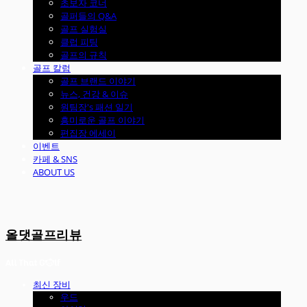
초보자 코너
골퍼들의 Q&A
골프 실험실
클럽 피팅
골프의 규칙
골프 칼럼
골프 브랜드 이야기
뉴스, 건강 & 이슈
원팀장's 패션 일기
흥미로운 골프 이야기
편집장 에세이
이벤트
카페 & SNS
ABOUT US
올댓골프리뷰
최신 장비
우드