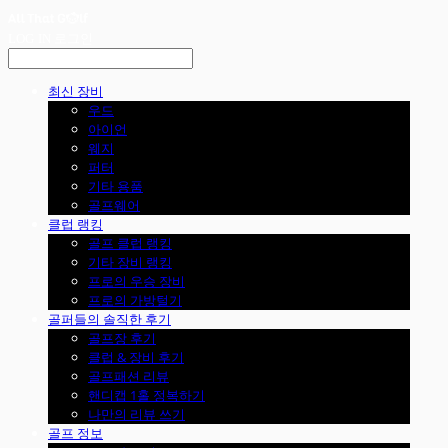
LOG IN
로그인
최신 장비
우드
아이언
웨지
퍼터
기타 용품
골프웨어
클럽 랭킹
골프 클럽 랭킹
기타 장비 랭킹
프로의 우승 장비
프로의 가방털기
골퍼들의 솔직한 후기
골프장 후기
클럽 & 장비 후기
골프패션 리뷰
핸디캡 1홀 정복하기
나만의 리뷰 쓰기
골프 정보