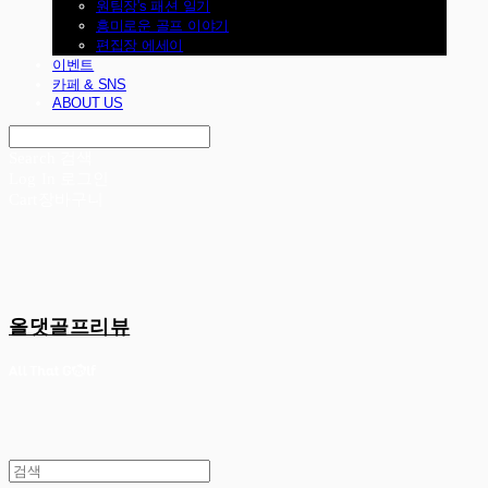
원팀장's 패션 일기
흥미로운 골프 이야기
편집장 에세이
이벤트
카페 & SNS
ABOUT US
Search
검색
Log In
로그인
Cart
장바구니
올댓골프리뷰