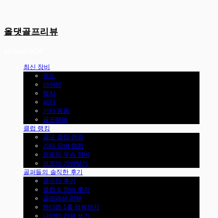
올댓골프리뷰
최신 장비
우드
아이언
웨지
퍼터
기타 용품
골프웨어
클럽 랭킹
골프 클럽 랭킹
기타 장비 랭킹
프로의 우승 장비
프로의 가방털기
골퍼들의 솔직한 후기
골프장 후기
클럽 & 장비 후기
골프패션 리뷰
핸디캡 1홀 정복하기
나만의 리뷰 쓰기