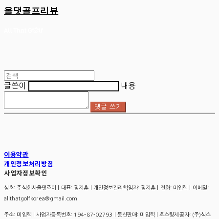
올댓골프리뷰
글쓴이
내용
댓글 쓰기
이용약관
개인정보처리방침
사업자정보확인
상호: 주식회사올댓조이 | 대표: 장지훈 | 개인정보관리책임자: 장지훈 | 전화: 미입력 | 이메일:
allthatgolfkorea@gmail.com
주소: 미입력 | 사업자등록번호:
194-87-02793
| 통신판매:
미입력
| 호스팅제공자: (주)식스