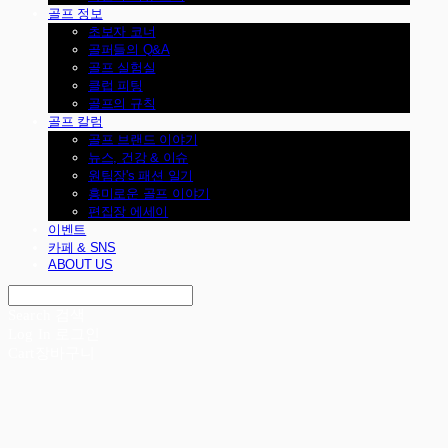
골프 정보
초보자 코너
골퍼들의 Q&A
골프 실험실
클럽 피팅
골프의 규칙
골프 칼럼
골프 브랜드 이야기
뉴스, 건강 & 이슈
원팀장's 패션 일기
흥미로운 골프 이야기
편집장 에세이
이벤트
카페 & SNS
ABOUT US
Search
검색
Log In
로그인
Cart
장바구니