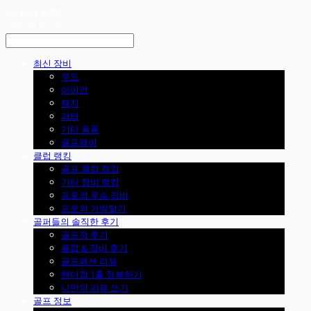
LOG IN
로그인
최신 장비
우드
아이언
웨지
퍼터
기타 용품
골프웨어
클럽 랭킹
골프 클럽 랭킹
기타 장비 랭킹
프로의 우승 장비
프로의 가방털기
골퍼들의 솔직한 후기
골프장 후기
클럽 & 장비 후기
골프패션 리뷰
핸디캡 1홀 정복하기
나만의 리뷰 쓰기
골프 정보