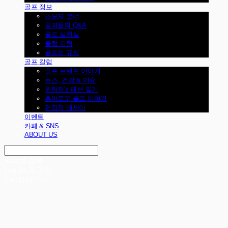
골프 정보
초보자 코너
골퍼들의 Q&A
골프 실험실
클럽 피팅
골프의 규칙
골프 칼럼
골프 브랜드 이야기
뉴스, 건강 & 이슈
원팀장's 패션 일기
흥미로운 골프 이야기
편집장 에세이
이벤트
카페 & SNS
ABOUT US
Search
검색
Log In
로그인
Cart
장바구니