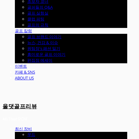
초보자 코너
골퍼들의 Q&A
골프 실험실
클럽 피팅
골프의 규칙
골프 칼럼
골프 브랜드 이야기
뉴스, 건강 & 이슈
원팀장's 패션 일기
흥미로운 골프 이야기
편집장 에세이
이벤트
카페 & SNS
ABOUT US
올댓골프리뷰
최신 장비
우드