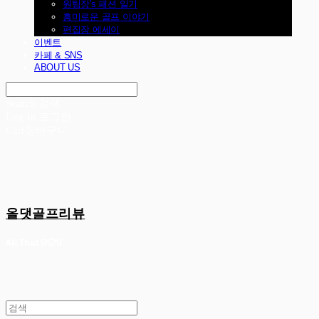
원팀장's 패션 일기
흥미로운 골프 이야기
편집장 에세이
이벤트
카페 & SNS
ABOUT US
Search
검색
Log In
로그인
Cart
장바구니
올댓골프리뷰