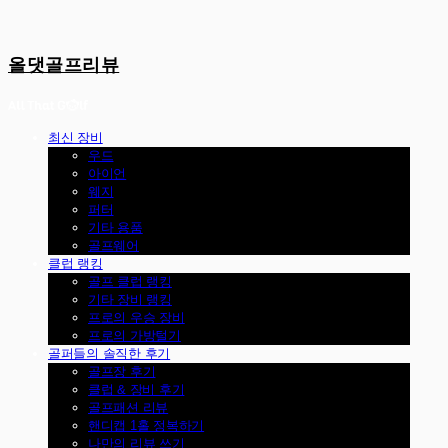
올댓골프리뷰
최신 장비
우드
아이언
웨지
퍼터
기타 용품
골프웨어
클럽 랭킹
골프 클럽 랭킹
기타 장비 랭킹
프로의 우승 장비
프로의 가방털기
골퍼들의 솔직한 후기
골프장 후기
클럽 & 장비 후기
골프패션 리뷰
핸디캡 1홀 정복하기
나만의 리뷰 쓰기