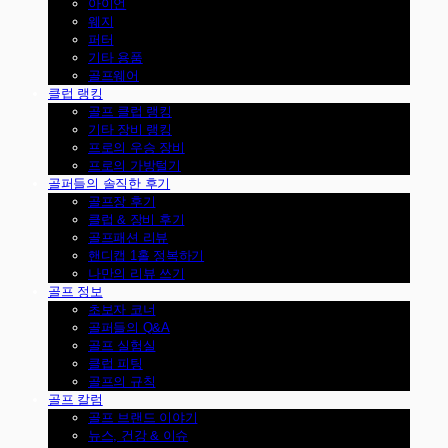
아이언
웨지
퍼터
기타 용품
골프웨어
클럽 랭킹
골프 클럽 랭킹
기타 장비 랭킹
프로의 우승 장비
프로의 가방털기
골퍼들의 솔직한 후기
골프장 후기
클럽 & 장비 후기
골프패션 리뷰
핸디캡 1홀 정복하기
나만의 리뷰 쓰기
골프 정보
초보자 코너
골퍼들의 Q&A
골프 실험실
클럽 피팅
골프의 규칙
골프 칼럼
골프 브랜드 이야기
뉴스, 건강 & 이슈