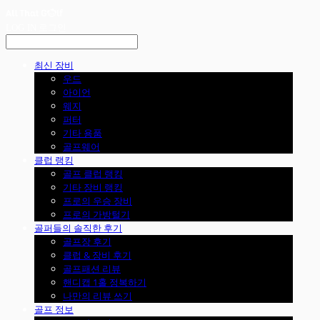
LOG IN
로그인
최신 장비
우드
아이언
웨지
퍼터
기타 용품
골프웨어
클럽 랭킹
골프 클럽 랭킹
기타 장비 랭킹
프로의 우승 장비
프로의 가방털기
골퍼들의 솔직한 후기
골프장 후기
클럽 & 장비 후기
골프패션 리뷰
핸디캡 1홀 정복하기
나만의 리뷰 쓰기
골프 정보