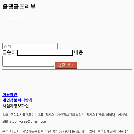
올댓골프리뷰
글쓴이
내용
댓글 쓰기
이용약관
개인정보처리방침
사업자정보확인
상호: 주식회사올댓조이 | 대표: 장지훈 | 개인정보관리책임자: 장지훈 | 전화: 미입력 | 이메일:
allthatgolfkorea@gmail.com
주소: 미입력 | 사업자등록번호:
194-87-02793
| 통신판매:
미입력
| 호스팅제공자: (주)식스