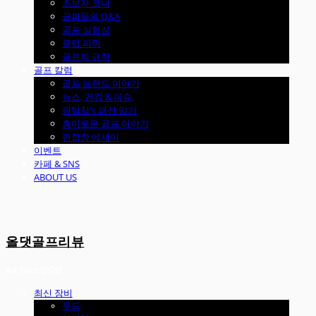
초보자 코너
골퍼들의 Q&A
골프 실험실
클럽 피팅
골프의 규칙
골프 칼럼
골프 브랜드 이야기
뉴스, 건강 & 이슈
원팀장's 패션 일기
흥미로운 골프 이야기
편집장 에세이
이벤트
카페 & SNS
ABOUT US
올댓골프리뷰
최신 장비
우드