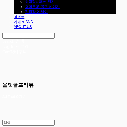
원팀장's 패션 일기
흥미로운 골프 이야기
편집장 에세이
이벤트
카페 & SNS
ABOUT US
Search
검색
Log In
로그인
Cart
장바구니
올댓골프리뷰