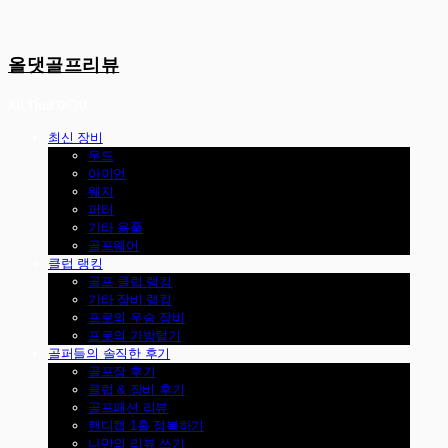
올댓골프리뷰
최신 장비
우드
아이언
웨지
퍼터
기타 용품
골프웨어
클럽 랭킹
골프 클럽 랭킹
기타 장비 랭킹
프로의 우승 장비
프로의 가방털기
골퍼들의 솔직한 후기
골프장 후기
클럽 & 장비 후기
골프패션 리뷰
핸디캡 1홀 정복하기
나만의 리뷰 쓰기