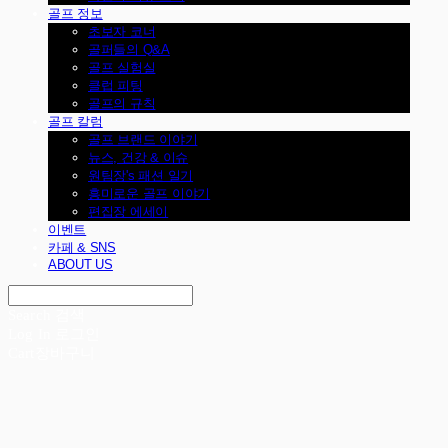
골프 정보
초보자 코너
골퍼들의 Q&A
골프 실험실
클럽 피팅
골프의 규칙
골프 칼럼
골프 브랜드 이야기
뉴스, 건강 & 이슈
원팀장's 패션 일기
흥미로운 골프 이야기
편집장 에세이
이벤트
카페 & SNS
ABOUT US
Search
검색
Log In
로그인
Cart
장바구니