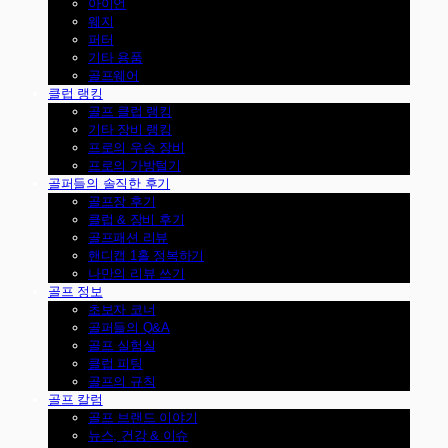
아이언
웨지
퍼터
기타 용품
골프웨어
클럽 랭킹
골프 클럽 랭킹
기타 장비 랭킹
프로의 우승 장비
프로의 가방털기
골퍼들의 솔직한 후기
골프장 후기
클럽 & 장비 후기
골프패션 리뷰
핸디캡 1홀 정복하기
나만의 리뷰 쓰기
골프 정보
초보자 코너
골퍼들의 Q&A
골프 실험실
클럽 피팅
골프의 규칙
골프 칼럼
골프 브랜드 이야기
뉴스, 건강 & 이슈