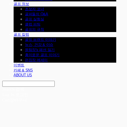
골프 정보
초보자 코너
골퍼들의 Q&A
골프 실험실
클럽 피팅
골프의 규칙
골프 칼럼
골프 브랜드 이야기
뉴스, 건강 & 이슈
원팀장's 패션 일기
흥미로운 골프 이야기
편집장 에세이
이벤트
카페 & SNS
ABOUT US
Search
검색
Log In
로그인
Cart
장바구니