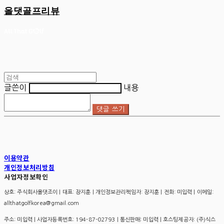
올댓골프리뷰
글쓴이
내용
댓글 쓰기
이용약관
개인정보처리방침
사업자정보확인
상호: 주식회사올댓조이 | 대표: 장지훈 | 개인정보관리책임자: 장지훈 | 전화: 미입력 | 이메일:
allthatgolfkorea@gmail.com
주소: 미입력 | 사업자등록번호:
194-87-02793
| 통신판매:
미입력
| 호스팅제공자: (주)식스