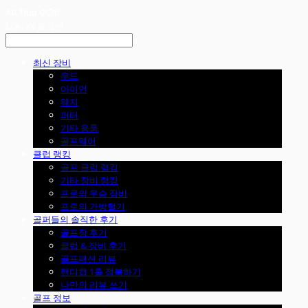
LOG IN
로그인
최신 장비
우드
아이언
웨지
퍼터
기타 용품
골프웨어
클럽 랭킹
골프 클럽 랭킹
기타 장비 랭킹
프로의 우승 장비
프로의 가방털기
골퍼들의 솔직한 후기
골프장 후기
클럽 & 장비 후기
골프패션 리뷰
핸디캡 1홀 정복하기
나만의 리뷰 쓰기
골프 정보