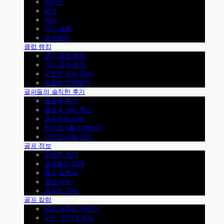
아이언
웨지
퍼터
기타 용품
골프웨어
클럽 랭킹
골프 클럽 랭킹
기타 장비 랭킹
프로의 우승 장비
프로의 가방털기
골퍼들의 솔직한 후기
골프장 후기
클럽 & 장비 후기
골프패션 리뷰
핸디캡 1홀 정복하기
나만의 리뷰 쓰기
골프 정보
초보자 코너
골퍼들의 Q&A
골프 실험실
클럽 피팅
골프의 규칙
골프 칼럼
골프 브랜드 이야기
뉴스, 건강 & 이슈