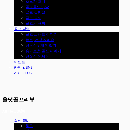
초보자 코너
골퍼들의 Q&A
골프 실험실
클럽 피팅
골프의 규칙
골프 칼럼
골프 브랜드 이야기
뉴스, 건강 & 이슈
원팀장's 패션 일기
흥미로운 골프 이야기
편집장 에세이
이벤트
카페 & SNS
ABOUT US
올댓골프리뷰
최신 장비
우드