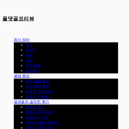
올댓골프리뷰
최신 장비
우드
아이언
웨지
퍼터
기타 용품
골프웨어
클럽 랭킹
골프 클럽 랭킹
기타 장비 랭킹
프로의 우승 장비
프로의 가방털기
골퍼들의 솔직한 후기
골프장 후기
클럽 & 장비 후기
골프패션 리뷰
핸디캡 1홀 정복하기
나만의 리뷰 쓰기