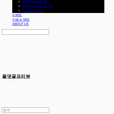
원팀장's 패션 일기
흥미로운 골프 이야기
편집장 에세이
이벤트
카페 & SNS
ABOUT US
Search
검색
Log In
로그인
Cart
장바구니
올댓골프리뷰