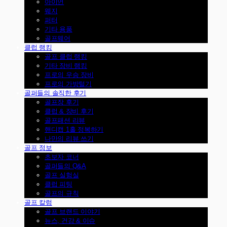
아이언
웨지
퍼터
기타 용품
골프웨어
클럽 랭킹
골프 클럽 랭킹
기타 장비 랭킹
프로의 우승 장비
프로의 가방털기
골퍼들의 솔직한 후기
골프장 후기
클럽 & 장비 후기
골프패션 리뷰
핸디캡 1홀 정복하기
나만의 리뷰 쓰기
골프 정보
초보자 코너
골퍼들의 Q&A
골프 실험실
클럽 피팅
골프의 규칙
골프 칼럼
골프 브랜드 이야기
뉴스, 건강 & 이슈