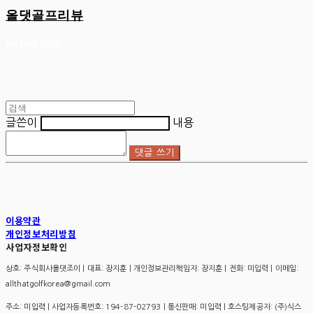
올댓골프리뷰
글쓴이
내용
댓글 쓰기
이용약관
개인정보처리방침
사업자정보확인
상호: 주식회사올댓조이 | 대표: 장지훈 | 개인정보관리책임자: 장지훈 | 전화: 미입력 | 이메일:
allthatgolfkorea@gmail.com
주소: 미입력 | 사업자등록번호:
194-87-02793
| 통신판매:
미입력
| 호스팅제공자: (주)식스