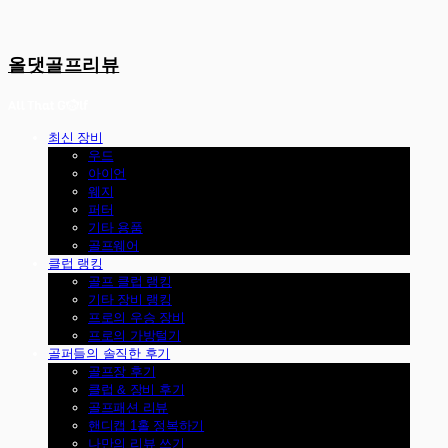
올댓골프리뷰
최신 장비
우드
아이언
웨지
퍼터
기타 용품
골프웨어
클럽 랭킹
골프 클럽 랭킹
기타 장비 랭킹
프로의 우승 장비
프로의 가방털기
골퍼들의 솔직한 후기
골프장 후기
클럽 & 장비 후기
골프패션 리뷰
핸디캡 1홀 정복하기
나만의 리뷰 쓰기