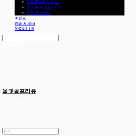
원팀장's 패션 일기
흥미로운 골프 이야기
편집장 에세이
이벤트
카페 & SNS
ABOUT US
Search
검색
Log In
로그인
Cart
장바구니
올댓골프리뷰