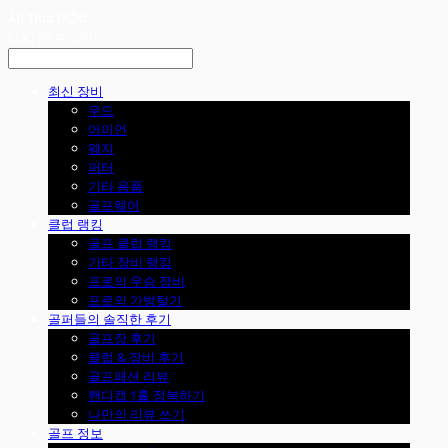
LOG IN
로그인
최신 장비
우드
아이언
웨지
퍼터
기타 용품
골프웨어
클럽 랭킹
골프 클럽 랭킹
기타 장비 랭킹
프로의 우승 장비
프로의 가방털기
골퍼들의 솔직한 후기
골프장 후기
클럽 & 장비 후기
골프패션 리뷰
핸디캡 1홀 정복하기
나만의 리뷰 쓰기
골프 정보