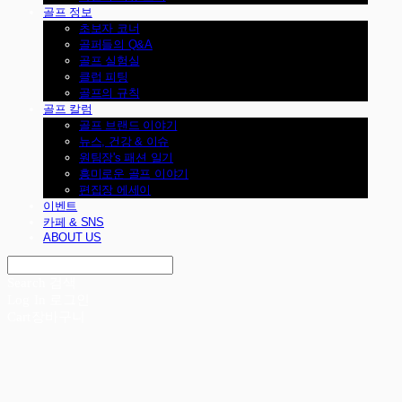
골프 정보
초보자 코너
골퍼들의 Q&A
골프 실험실
클럽 피팅
골프의 규칙
골프 칼럼
골프 브랜드 이야기
뉴스, 건강 & 이슈
원팀장's 패션 일기
흥미로운 골프 이야기
편집장 에세이
이벤트
카페 & SNS
ABOUT US
Search
검색
Log In
로그인
Cart
장바구니