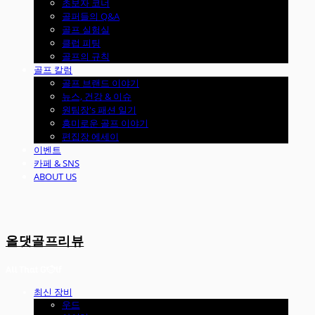
초보자 코너
골퍼들의 Q&A
골프 실험실
클럽 피팅
골프의 규칙
골프 칼럼
골프 브랜드 이야기
뉴스, 건강 & 이슈
원팀장's 패션 일기
흥미로운 골프 이야기
편집장 에세이
이벤트
카페 & SNS
ABOUT US
올댓골프리뷰
최신 장비
우드