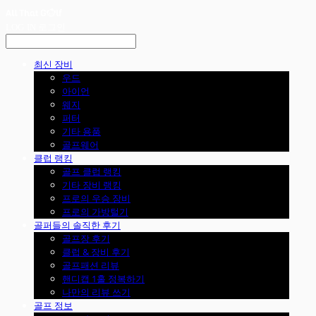
LOG IN
로그인
최신 장비
우드
아이언
웨지
퍼터
기타 용품
골프웨어
클럽 랭킹
골프 클럽 랭킹
기타 장비 랭킹
프로의 우승 장비
프로의 가방털기
골퍼들의 솔직한 후기
골프장 후기
클럽 & 장비 후기
골프패션 리뷰
핸디캡 1홀 정복하기
나만의 리뷰 쓰기
골프 정보