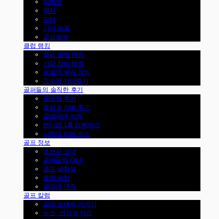
아이언
웨지
퍼터
기타 용품
골프웨어
클럽 랭킹
골프 클럽 랭킹
기타 장비 랭킹
프로의 우승 장비
프로의 가방털기
골퍼들의 솔직한 후기
골프장 후기
클럽 & 장비 후기
골프패션 리뷰
핸디캡 1홀 정복하기
나만의 리뷰 쓰기
골프 정보
초보자 코너
골퍼들의 Q&A
골프 실험실
클럽 피팅
골프의 규칙
골프 칼럼
골프 브랜드 이야기
뉴스, 건강 & 이슈