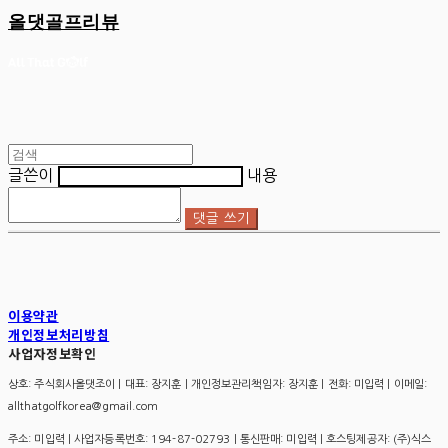
올댓골프리뷰
글쓴이
내용
댓글 쓰기
이용약관
개인정보처리방침
사업자정보확인
상호: 주식회사올댓조이 | 대표: 장지훈 | 개인정보관리책임자: 장지훈 | 전화: 미입력 | 이메일:
allthatgolfkorea@gmail.com
주소: 미입력 | 사업자등록번호:
194-87-02793
| 통신판매:
미입력
| 호스팅제공자: (주)식스