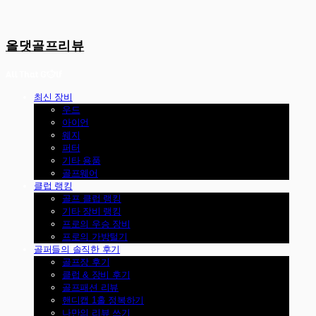
올댓골프리뷰
최신 장비
우드
아이언
웨지
퍼터
기타 용품
골프웨어
클럽 랭킹
골프 클럽 랭킹
기타 장비 랭킹
프로의 우승 장비
프로의 가방털기
골퍼들의 솔직한 후기
골프장 후기
클럽 & 장비 후기
골프패션 리뷰
핸디캡 1홀 정복하기
나만의 리뷰 쓰기