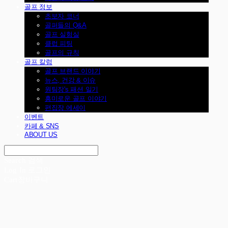
골프 정보
초보자 코너
골퍼들의 Q&A
골프 실험실
클럽 피팅
골프의 규칙
골프 칼럼
골프 브랜드 이야기
뉴스, 건강 & 이슈
원팀장's 패션 일기
흥미로운 골프 이야기
편집장 에세이
이벤트
카페 & SNS
ABOUT US
Search
검색
Log In
로그인
Cart
장바구니