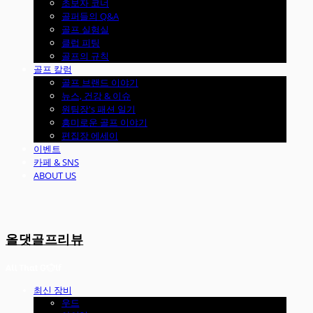
초보자 코너
골퍼들의 Q&A
골프 실험실
클럽 피팅
골프의 규칙
골프 칼럼
골프 브랜드 이야기
뉴스, 건강 & 이슈
원팀장's 패션 일기
흥미로운 골프 이야기
편집장 에세이
이벤트
카페 & SNS
ABOUT US
올댓골프리뷰
최신 장비
우드