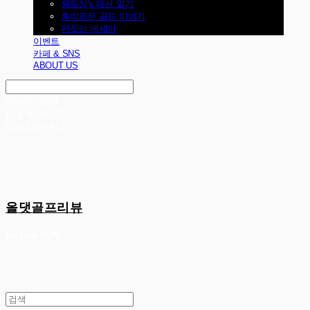
원팀장's 패션 일기
흥미로운 골프 이야기
편집장 에세이
이벤트
카페 & SNS
ABOUT US
Search
검색
Log In
로그인
Cart
장바구니
올댓골프리뷰