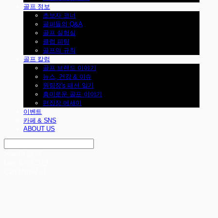
골프 정보
초보자 코너
골퍼들의 Q&A
골프 실험실
클럽 피팅
골프의 규칙
골프 칼럼
골프 브랜드 이야기
뉴스, 건강 & 이슈
원팀장's 패션 일기
흥미로운 골프 이야기
편집장 에세이
이벤트
카페 & SNS
ABOUT US
Search
검색
Log In
로그인
Cart
장바구니