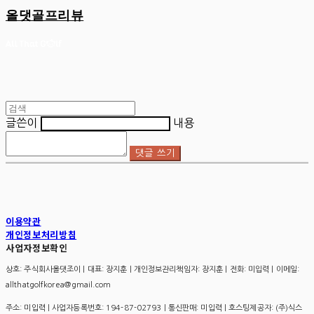
올댓골프리뷰
글쓴이
내용
댓글 쓰기
이용약관
개인정보처리방침
사업자정보확인
상호: 주식회사올댓조이 | 대표: 장지훈 | 개인정보관리책임자: 장지훈 | 전화: 미입력 | 이메일:
allthatgolfkorea@gmail.com
주소: 미입력 | 사업자등록번호:
194-87-02793
| 통신판매:
미입력
| 호스팅제공자: (주)식스