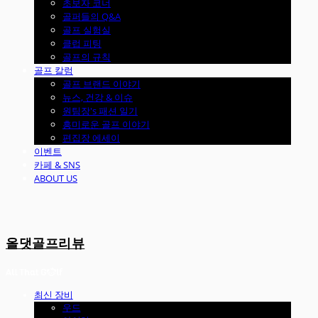
초보자 코너
골퍼들의 Q&A
골프 실험실
클럽 피팅
골프의 규칙
골프 칼럼
골프 브랜드 이야기
뉴스, 건강 & 이슈
원팀장's 패션 일기
흥미로운 골프 이야기
편집장 에세이
이벤트
카페 & SNS
ABOUT US
올댓골프리뷰
최신 장비
우드