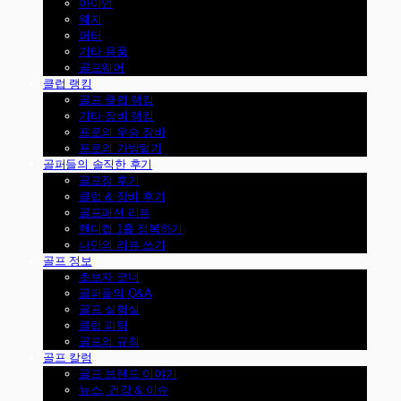
아이언
웨지
퍼터
기타 용품
골프웨어
클럽 랭킹
골프 클럽 랭킹
기타 장비 랭킹
프로의 우승 장비
프로의 가방털기
골퍼들의 솔직한 후기
골프장 후기
클럽 & 장비 후기
골프패션 리뷰
핸디캡 1홀 정복하기
나만의 리뷰 쓰기
골프 정보
초보자 코너
골퍼들의 Q&A
골프 실험실
클럽 피팅
골프의 규칙
골프 칼럼
골프 브랜드 이야기
뉴스, 건강 & 이슈