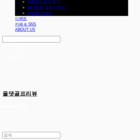
원팀장's 패션 일기
흥미로운 골프 이야기
편집장 에세이
이벤트
카페 & SNS
ABOUT US
Search
검색
Log In
로그인
Cart
장바구니
올댓골프리뷰