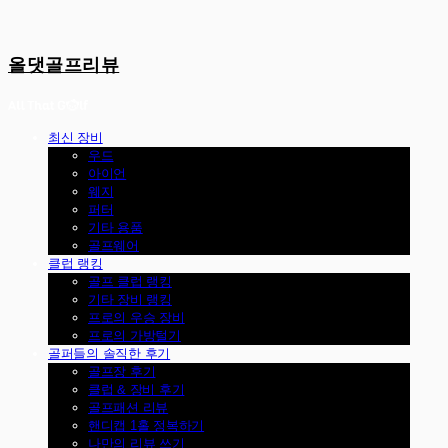
올댓골프리뷰
최신 장비
우드
아이언
웨지
퍼터
기타 용품
골프웨어
클럽 랭킹
골프 클럽 랭킹
기타 장비 랭킹
프로의 우승 장비
프로의 가방털기
골퍼들의 솔직한 후기
골프장 후기
클럽 & 장비 후기
골프패션 리뷰
핸디캡 1홀 정복하기
나만의 리뷰 쓰기