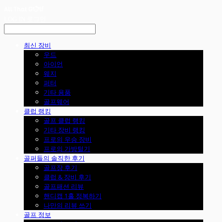
LOG IN
로그인
최신 장비
우드
아이언
웨지
퍼터
기타 용품
골프웨어
클럽 랭킹
골프 클럽 랭킹
기타 장비 랭킹
프로의 우승 장비
프로의 가방털기
골퍼들의 솔직한 후기
골프장 후기
클럽 & 장비 후기
골프패션 리뷰
핸디캡 1홀 정복하기
나만의 리뷰 쓰기
골프 정보