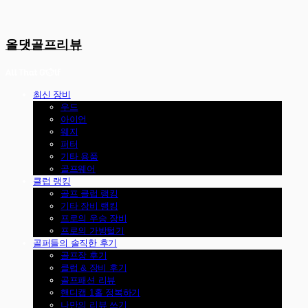
올댓골프리뷰
최신 장비
우드
아이언
웨지
퍼터
기타 용품
골프웨어
클럽 랭킹
골프 클럽 랭킹
기타 장비 랭킹
프로의 우승 장비
프로의 가방털기
골퍼들의 솔직한 후기
골프장 후기
클럽 & 장비 후기
골프패션 리뷰
핸디캡 1홀 정복하기
나만의 리뷰 쓰기