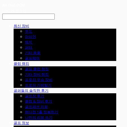
LOG IN
로그인
최신 장비
우드
아이언
웨지
퍼터
기타 용품
골프웨어
클럽 랭킹
골프 클럽 랭킹
기타 장비 랭킹
프로의 우승 장비
프로의 가방털기
골퍼들의 솔직한 후기
골프장 후기
클럽 & 장비 후기
골프패션 리뷰
핸디캡 1홀 정복하기
나만의 리뷰 쓰기
골프 정보