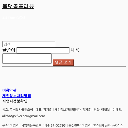
올댓골프리뷰
글쓴이
내용
댓글 쓰기
이용약관
개인정보처리방침
사업자정보확인
상호: 주식회사올댓조이 | 대표: 장지훈 | 개인정보관리책임자: 장지훈 | 전화: 미입력 | 이메일:
allthatgolfkorea@gmail.com
주소: 미입력 | 사업자등록번호:
194-87-02793
| 통신판매:
미입력
| 호스팅제공자: (주)식스