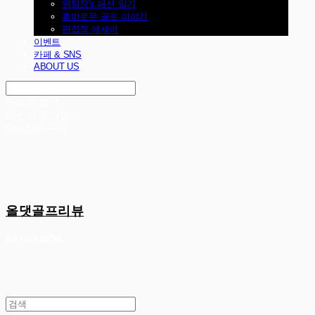
원팀장's 패션 일기
흥미로운 골프 이야기
편집장 에세이
이벤트
카페 & SNS
ABOUT US
Search
검색
Log In
로그인
Cart
장바구니
올댓골프리뷰