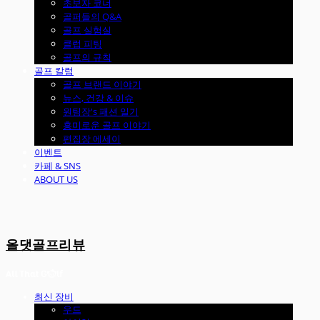
초보자 코너
골퍼들의 Q&A
골프 실험실
클럽 피팅
골프의 규칙
골프 칼럼
골프 브랜드 이야기
뉴스, 건강 & 이슈
원팀장's 패션 일기
흥미로운 골프 이야기
편집장 에세이
이벤트
카페 & SNS
ABOUT US
올댓골프리뷰
최신 장비
우드