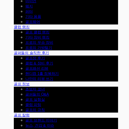
아이언
웨지
퍼터
기타 용품
골프웨어
클럽 랭킹
골프 클럽 랭킹
기타 장비 랭킹
프로의 우승 장비
프로의 가방털기
골퍼들의 솔직한 후기
골프장 후기
클럽 & 장비 후기
골프패션 리뷰
핸디캡 1홀 정복하기
나만의 리뷰 쓰기
골프 정보
초보자 코너
골퍼들의 Q&A
골프 실험실
클럽 피팅
골프의 규칙
골프 칼럼
골프 브랜드 이야기
뉴스, 건강 & 이슈