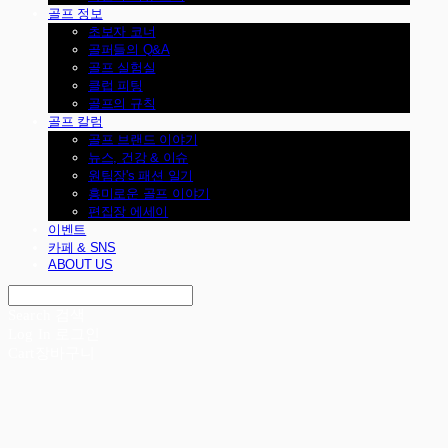
골프 정보
초보자 코너
골퍼들의 Q&A
골프 실험실
클럽 피팅
골프의 규칙
골프 칼럼
골프 브랜드 이야기
뉴스, 건강 & 이슈
원팀장's 패션 일기
흥미로운 골프 이야기
편집장 에세이
이벤트
카페 & SNS
ABOUT US
Search
검색
Log In
로그인
Cart
장바구니