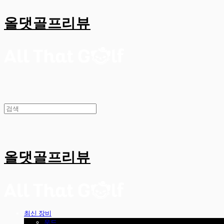
올댓골프리뷰
올댓골프리뷰
최신 장비
우드