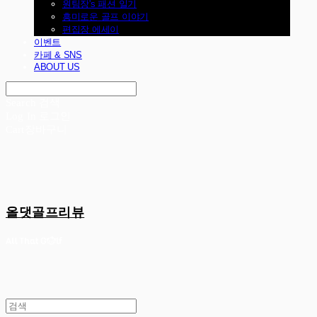
원팀장's 패션 일기
흥미로운 골프 이야기
편집장 에세이
이벤트
카페 & SNS
ABOUT US
Search
검색
Log In
로그인
Cart
장바구니
올댓골프리뷰