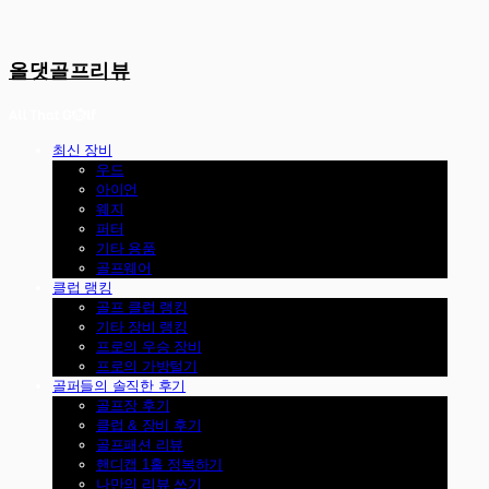
올댓골프리뷰
최신 장비
우드
아이언
웨지
퍼터
기타 용품
골프웨어
클럽 랭킹
골프 클럽 랭킹
기타 장비 랭킹
프로의 우승 장비
프로의 가방털기
골퍼들의 솔직한 후기
골프장 후기
클럽 & 장비 후기
골프패션 리뷰
핸디캡 1홀 정복하기
나만의 리뷰 쓰기