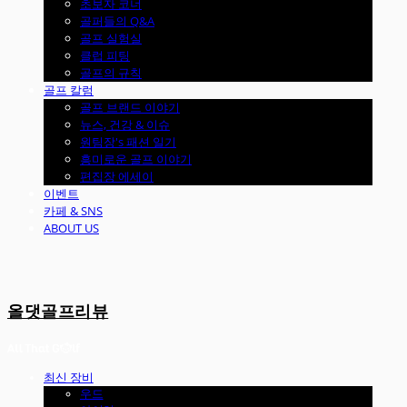
초보자 코너
골퍼들의 Q&A
골프 실험실
클럽 피팅
골프의 규칙
골프 칼럼
골프 브랜드 이야기
뉴스, 건강 & 이슈
원팀장's 패션 일기
흥미로운 골프 이야기
편집장 에세이
이벤트
카페 & SNS
ABOUT US
올댓골프리뷰
최신 장비
우드