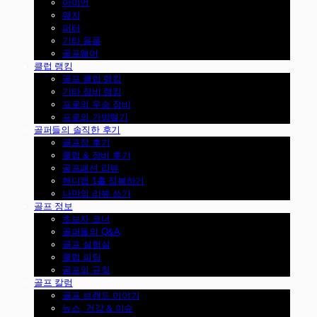
아이언
웨지
퍼터
기타 용품
골프웨어
클럽 랭킹
골프 클럽 랭킹
기타 장비 랭킹
프로의 우승 장비
프로의 가방털기
골퍼들의 솔직한 후기
골프장 후기
클럽 & 장비 후기
골프패션 리뷰
핸디캡 1홀 정복하기
나만의 리뷰 쓰기
골프 정보
초보자 코너
골퍼들의 Q&A
골프 실험실
클럽 피팅
골프의 규칙
골프 칼럼
골프 브랜드 이야기
뉴스, 건강 & 이슈