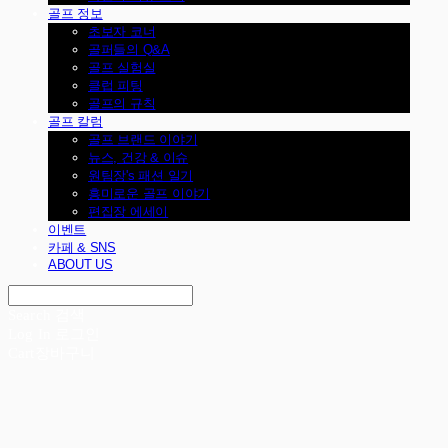
골프 정보
초보자 코너
골퍼들의 Q&A
골프 실험실
클럽 피팅
골프의 규칙
골프 칼럼
골프 브랜드 이야기
뉴스, 건강 & 이슈
원팀장's 패션 일기
흥미로운 골프 이야기
편집장 에세이
이벤트
카페 & SNS
ABOUT US
Search
검색
Log In
로그인
Cart
장바구니