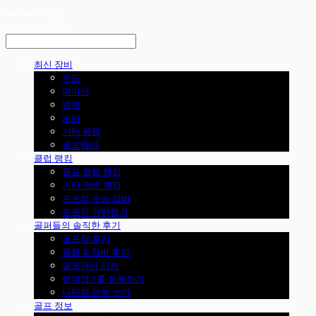
LOG IN
로그인
최신 장비
우드
아이언
웨지
퍼터
기타 용품
골프웨어
클럽 랭킹
골프 클럽 랭킹
기타 장비 랭킹
프로의 우승 장비
프로의 가방털기
골퍼들의 솔직한 후기
골프장 후기
클럽 & 장비 후기
골프패션 리뷰
핸디캡 1홀 정복하기
나만의 리뷰 쓰기
골프 정보