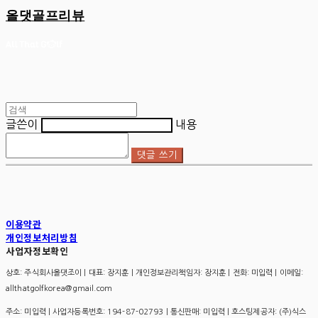
올댓골프리뷰
글쓴이
내용
댓글 쓰기
이용약관
개인정보처리방침
사업자정보확인
상호: 주식회사올댓조이 | 대표: 장지훈 | 개인정보관리책임자: 장지훈 | 전화: 미입력 | 이메일:
allthatgolfkorea@gmail.com
주소: 미입력 | 사업자등록번호:
194-87-02793
| 통신판매:
미입력
| 호스팅제공자: (주)식스