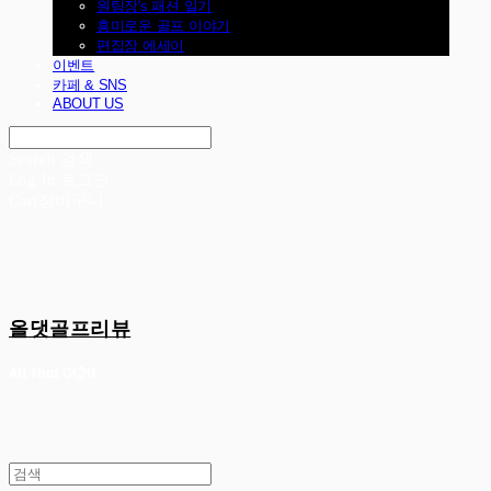
원팀장's 패션 일기
흥미로운 골프 이야기
편집장 에세이
이벤트
카페 & SNS
ABOUT US
Search
검색
Log In
로그인
Cart
장바구니
올댓골프리뷰