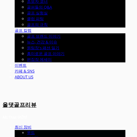
초보자 코너
골퍼들의 Q&A
골프 실험실
클럽 피팅
골프의 규칙
골프 칼럼
골프 브랜드 이야기
뉴스, 건강 & 이슈
원팀장's 패션 일기
흥미로운 골프 이야기
편집장 에세이
이벤트
카페 & SNS
ABOUT US
올댓골프리뷰
최신 장비
우드