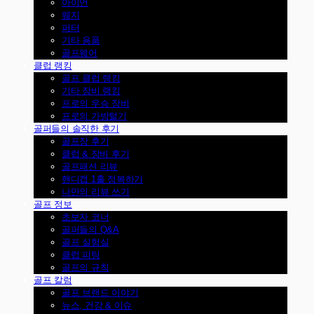
아이언
웨지
퍼터
기타 용품
골프웨어
클럽 랭킹
골프 클럽 랭킹
기타 장비 랭킹
프로의 우승 장비
프로의 가방털기
골퍼들의 솔직한 후기
골프장 후기
클럽 & 장비 후기
골프패션 리뷰
핸디캡 1홀 정복하기
나만의 리뷰 쓰기
골프 정보
초보자 코너
골퍼들의 Q&A
골프 실험실
클럽 피팅
골프의 규칙
골프 칼럼
골프 브랜드 이야기
뉴스, 건강 & 이슈