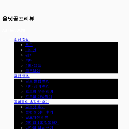
올댓골프리뷰
최신 장비
우드
아이언
웨지
퍼터
기타 용품
골프웨어
클럽 랭킹
골프 클럽 랭킹
기타 장비 랭킹
프로의 우승 장비
프로의 가방털기
골퍼들의 솔직한 후기
골프장 후기
클럽 & 장비 후기
골프패션 리뷰
핸디캡 1홀 정복하기
나만의 리뷰 쓰기