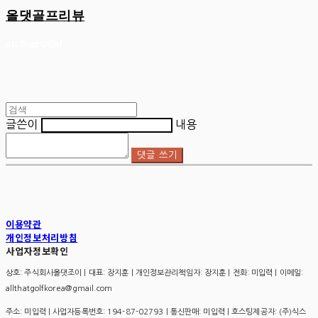
올댓골프리뷰
글쓴이
내용
댓글 쓰기
이용약관
개인정보처리방침
사업자정보확인
상호: 주식회사올댓조이 | 대표: 장지훈 | 개인정보관리책임자: 장지훈 | 전화: 미입력 | 이메일:
allthatgolfkorea@gmail.com
주소: 미입력 | 사업자등록번호:
194-87-02793
| 통신판매:
미입력
| 호스팅제공자: (주)식스