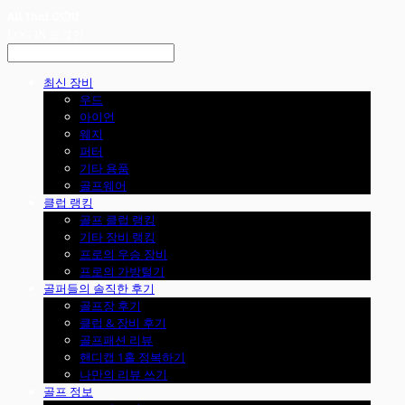
LOG IN
로그인
최신 장비
우드
아이언
웨지
퍼터
기타 용품
골프웨어
클럽 랭킹
골프 클럽 랭킹
기타 장비 랭킹
프로의 우승 장비
프로의 가방털기
골퍼들의 솔직한 후기
골프장 후기
클럽 & 장비 후기
골프패션 리뷰
핸디캡 1홀 정복하기
나만의 리뷰 쓰기
골프 정보