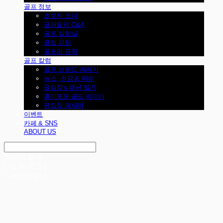
골프 정보
초보자 코너
골퍼들의 Q&A
골프 실험실
클럽 피팅
골프의 규칙
골프 칼럼
골프 브랜드 이야기
뉴스, 건강 & 이슈
원팀장's 패션 일기
흥미로운 골프 이야기
편집장 에세이
이벤트
카페 & SNS
ABOUT US
Search
검색
Log In
로그인
Cart
장바구니