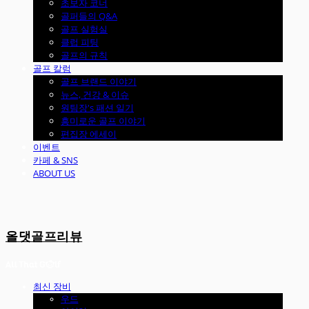
초보자 코너
골퍼들의 Q&A
골프 실험실
클럽 피팅
골프의 규칙
골프 칼럼
골프 브랜드 이야기
뉴스, 건강 & 이슈
원팀장's 패션 일기
흥미로운 골프 이야기
편집장 에세이
이벤트
카페 & SNS
ABOUT US
올댓골프리뷰
최신 장비
우드