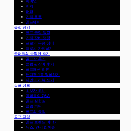
아이언
웨지
퍼터
기타 용품
골프웨어
클럽 랭킹
골프 클럽 랭킹
기타 장비 랭킹
프로의 우승 장비
프로의 가방털기
골퍼들의 솔직한 후기
골프장 후기
클럽 & 장비 후기
골프패션 리뷰
핸디캡 1홀 정복하기
나만의 리뷰 쓰기
골프 정보
초보자 코너
골퍼들의 Q&A
골프 실험실
클럽 피팅
골프의 규칙
골프 칼럼
골프 브랜드 이야기
뉴스, 건강 & 이슈