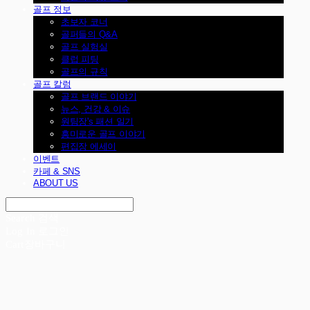
골프 정보
초보자 코너
골퍼들의 Q&A
골프 실험실
클럽 피팅
골프의 규칙
골프 칼럼
골프 브랜드 이야기
뉴스, 건강 & 이슈
원팀장's 패션 일기
흥미로운 골프 이야기
편집장 에세이
이벤트
카페 & SNS
ABOUT US
Search
검색
Log In
로그인
Cart
장바구니