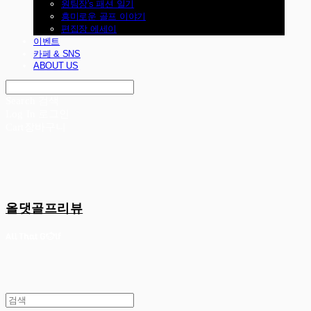
원팀장's 패션 일기
흥미로운 골프 이야기
편집장 에세이
이벤트
카페 & SNS
ABOUT US
Search
검색
Log In
로그인
Cart
장바구니
올댓골프리뷰