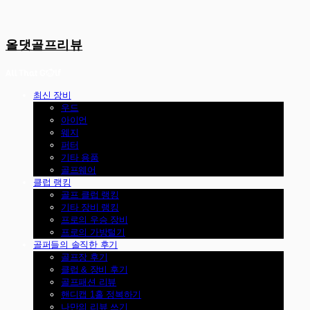
올댓골프리뷰
최신 장비
우드
아이언
웨지
퍼터
기타 용품
골프웨어
클럽 랭킹
골프 클럽 랭킹
기타 장비 랭킹
프로의 우승 장비
프로의 가방털기
골퍼들의 솔직한 후기
골프장 후기
클럽 & 장비 후기
골프패션 리뷰
핸디캡 1홀 정복하기
나만의 리뷰 쓰기