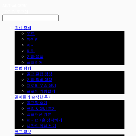
LOG IN
로그인
최신 장비
우드
아이언
웨지
퍼터
기타 용품
골프웨어
클럽 랭킹
골프 클럽 랭킹
기타 장비 랭킹
프로의 우승 장비
프로의 가방털기
골퍼들의 솔직한 후기
골프장 후기
클럽 & 장비 후기
골프패션 리뷰
핸디캡 1홀 정복하기
나만의 리뷰 쓰기
골프 정보