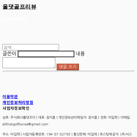
올댓골프리뷰
글쓴이
내용
댓글 쓰기
이용약관
개인정보처리방침
사업자정보확인
상호: 주식회사올댓조이 | 대표: 장지훈 | 개인정보관리책임자: 장지훈 | 전화: 미입력 | 이메일:
allthatgolfkorea@gmail.com
주소: 미입력 | 사업자등록번호:
194-87-02793
| 통신판매:
미입력
| 호스팅제공자: (주)식스