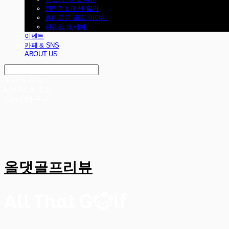
원팀장's 패션 일기
흥미로운 골프 이야기
편집장 에세이
이벤트
카페 & SNS
ABOUT US
Search
검색
Log In
로그인
Cart
장바구니
올댓골프리뷰