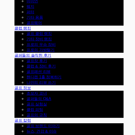
아이언
웨지
퍼터
기타 용품
골프웨어
클럽 랭킹
골프 클럽 랭킹
기타 장비 랭킹
프로의 우승 장비
프로의 가방털기
골퍼들의 솔직한 후기
골프장 후기
클럽 & 장비 후기
골프패션 리뷰
핸디캡 1홀 정복하기
나만의 리뷰 쓰기
골프 정보
초보자 코너
골퍼들의 Q&A
골프 실험실
클럽 피팅
골프의 규칙
골프 칼럼
골프 브랜드 이야기
뉴스, 건강 & 이슈