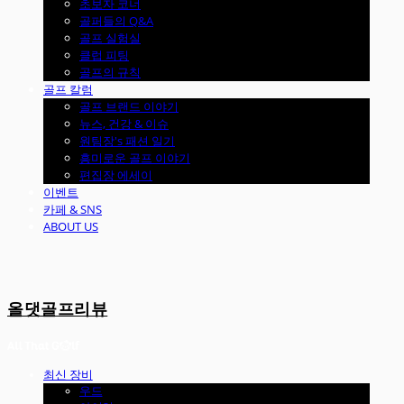
초보자 코너
골퍼들의 Q&A
골프 실험실
클럽 피팅
골프의 규칙
골프 칼럼
골프 브랜드 이야기
뉴스, 건강 & 이슈
원팀장's 패션 일기
흥미로운 골프 이야기
편집장 에세이
이벤트
카페 & SNS
ABOUT US
올댓골프리뷰
최신 장비
우드