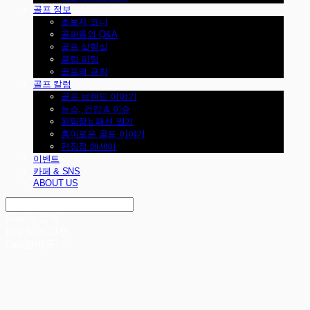
골프 정보
초보자 코너
골퍼들의 Q&A
골프 실험실
클럽 피팅
골프의 규칙
골프 칼럼
골프 브랜드 이야기
뉴스, 건강 & 이슈
원팀장's 패션 일기
흥미로운 골프 이야기
편집장 에세이
이벤트
카페 & SNS
ABOUT US
Search
검색
Log In
로그인
Cart
장바구니