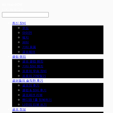
LOG IN
로그인
최신 장비
우드
아이언
웨지
퍼터
기타 용품
골프웨어
클럽 랭킹
골프 클럽 랭킹
기타 장비 랭킹
프로의 우승 장비
프로의 가방털기
골퍼들의 솔직한 후기
골프장 후기
클럽 & 장비 후기
골프패션 리뷰
핸디캡 1홀 정복하기
나만의 리뷰 쓰기
골프 정보