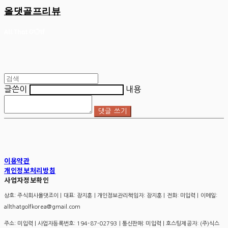
올댓골프리뷰
글쓴이
내용
댓글 쓰기
이용약관
개인정보처리방침
사업자정보확인
상호: 주식회사올댓조이 | 대표: 장지훈 | 개인정보관리책임자: 장지훈 | 전화: 미입력 | 이메일:
allthatgolfkorea@gmail.com
주소: 미입력 | 사업자등록번호:
194-87-02793
| 통신판매:
미입력
| 호스팅제공자: (주)식스