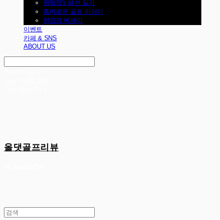
원팀장's 패션 일기
흥미로운 골프 이야기
편집장 에세이
이벤트
카페 & SNS
ABOUT US
Search
검색
Log In
로그인
Cart
장바구니
올댓골프리뷰