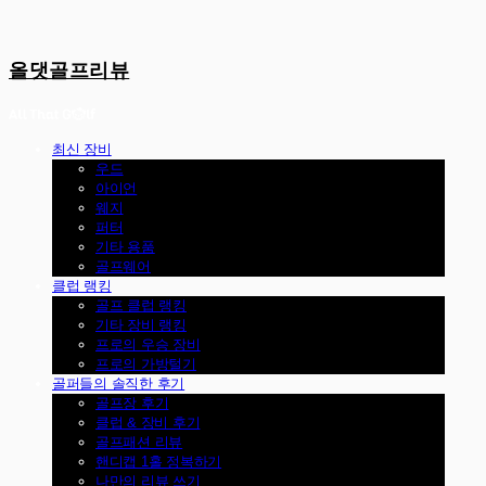
올댓골프리뷰
최신 장비
우드
아이언
웨지
퍼터
기타 용품
골프웨어
클럽 랭킹
골프 클럽 랭킹
기타 장비 랭킹
프로의 우승 장비
프로의 가방털기
골퍼들의 솔직한 후기
골프장 후기
클럽 & 장비 후기
골프패션 리뷰
핸디캡 1홀 정복하기
나만의 리뷰 쓰기