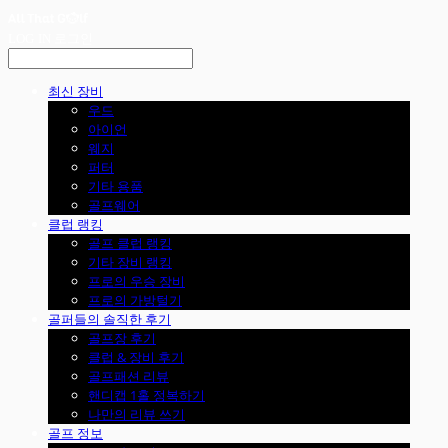
LOG IN
로그인
최신 장비
우드
아이언
웨지
퍼터
기타 용품
골프웨어
클럽 랭킹
골프 클럽 랭킹
기타 장비 랭킹
프로의 우승 장비
프로의 가방털기
골퍼들의 솔직한 후기
골프장 후기
클럽 & 장비 후기
골프패션 리뷰
핸디캡 1홀 정복하기
나만의 리뷰 쓰기
골프 정보