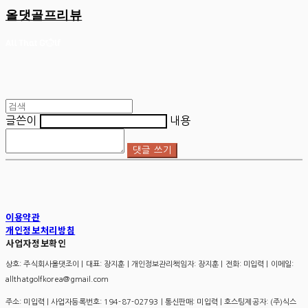
올댓골프리뷰
글쓴이
내용
댓글 쓰기
이용약관
개인정보처리방침
사업자정보확인
상호: 주식회사올댓조이 | 대표: 장지훈 | 개인정보관리책임자: 장지훈 | 전화: 미입력 | 이메일:
allthatgolfkorea@gmail.com
주소: 미입력 | 사업자등록번호:
194-87-02793
| 통신판매:
미입력
| 호스팅제공자: (주)식스