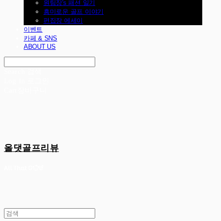
원팀장's 패션 일기
흥미로운 골프 이야기
편집장 에세이
이벤트
카페 & SNS
ABOUT US
Search
검색
Log In
로그인
Cart
장바구니
올댓골프리뷰