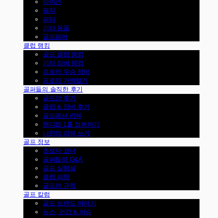
아이언
웨지
퍼터
기타 용품
골프웨어
클럽 랭킹
골프 클럽 랭킹
기타 장비 랭킹
프로의 우승 장비
프로의 가방털기
골퍼들의 솔직한 후기
골프장 후기
클럽 & 장비 후기
골프패션 리뷰
핸디캡 1홀 정복하기
나만의 리뷰 쓰기
골프 정보
초보자 코너
골퍼들의 Q&A
골프 실험실
클럽 피팅
골프의 규칙
골프 칼럼
골프 브랜드 이야기
뉴스, 건강 & 이슈