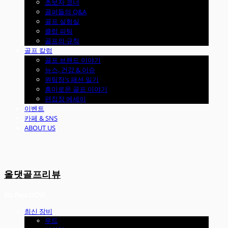
초보자 코너
골퍼들의 Q&A
골프 실험실
클럽 피팅
골프의 규칙
골프 칼럼
골프 브랜드 이야기
뉴스, 건강 & 이슈
원팀장's 패션 일기
흥미로운 골프 이야기
편집장 에세이
이벤트
카페 & SNS
ABOUT US
올댓골프리뷰
최신 장비
우드