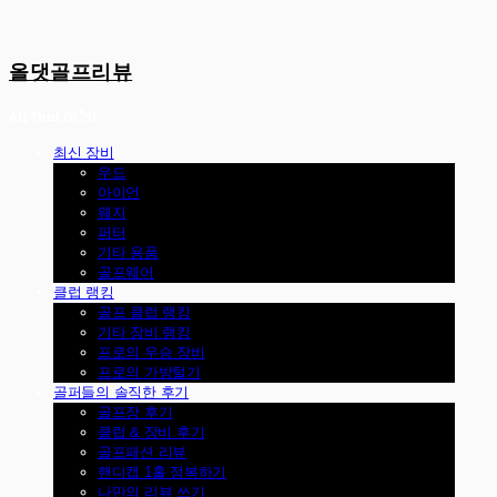
올댓골프리뷰
최신 장비
우드
아이언
웨지
퍼터
기타 용품
골프웨어
클럽 랭킹
골프 클럽 랭킹
기타 장비 랭킹
프로의 우승 장비
프로의 가방털기
골퍼들의 솔직한 후기
골프장 후기
클럽 & 장비 후기
골프패션 리뷰
핸디캡 1홀 정복하기
나만의 리뷰 쓰기