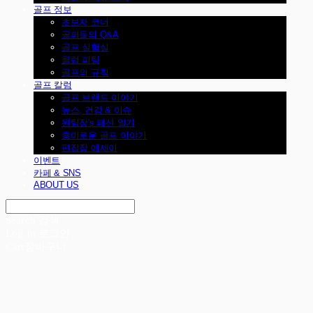
골프 정보
초보자 코너
골퍼들의 Q&A
골프 실험실
클럽 피팅
골프의 규칙
골프 칼럼
골프 브랜드 이야기
뉴스, 건강 & 이슈
원팀장's 패션 일기
흥미로운 골프 이야기
편집장 에세이
이벤트
카페 & SNS
ABOUT US
Search
검색
Log In
로그인
Cart
장바구니