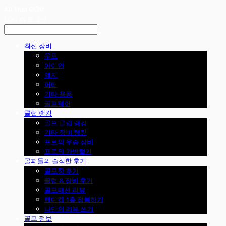
LOG IN
로그인
최신 장비
우드
아이언
웨지
퍼터
기타 용품
골프웨어
클럽 랭킹
골프 클럽 랭킹
기타 장비 랭킹
프로의 우승 장비
프로의 가방털기
골퍼들의 솔직한 후기
골프장 후기
클럽 & 장비 후기
골프패션 리뷰
핸디캡 1홀 정복하기
나만의 리뷰 쓰기
골프 정보