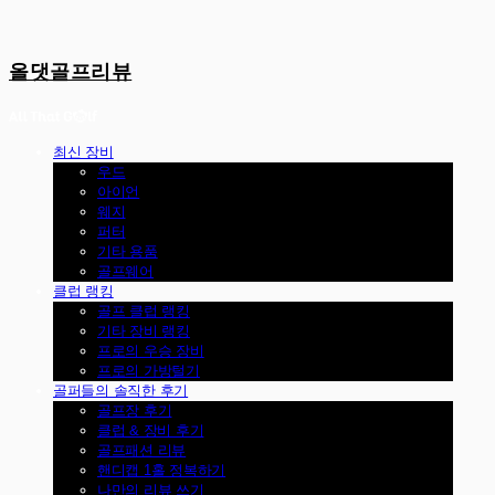
올댓골프리뷰
최신 장비
우드
아이언
웨지
퍼터
기타 용품
골프웨어
클럽 랭킹
골프 클럽 랭킹
기타 장비 랭킹
프로의 우승 장비
프로의 가방털기
골퍼들의 솔직한 후기
골프장 후기
클럽 & 장비 후기
골프패션 리뷰
핸디캡 1홀 정복하기
나만의 리뷰 쓰기