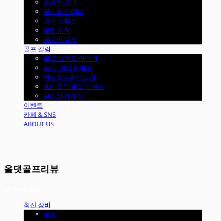
초보자 코너
골퍼들의 Q&A
골프 실험실
클럽 피팅
골프의 규칙
골프 칼럼
골프 브랜드 이야기
뉴스, 건강 & 이슈
원팀장's 패션 일기
흥미로운 골프 이야기
편집장 에세이
이벤트
카페 & SNS
ABOUT US
올댓골프리뷰
최신 장비
우드