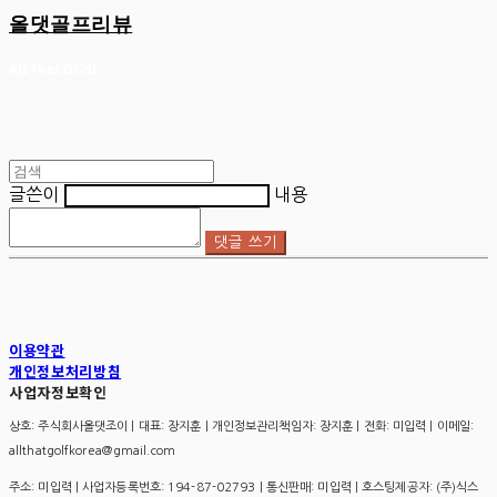
올댓골프리뷰
글쓴이
내용
댓글 쓰기
이용약관
개인정보처리방침
사업자정보확인
상호: 주식회사올댓조이 | 대표: 장지훈 | 개인정보관리책임자: 장지훈 | 전화: 미입력 | 이메일:
allthatgolfkorea@gmail.com
주소: 미입력 | 사업자등록번호:
194-87-02793
| 통신판매:
미입력
| 호스팅제공자: (주)식스