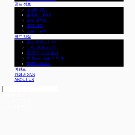
골프 정보
초보자 코너
골퍼들의 Q&A
골프 실험실
클럽 피팅
골프의 규칙
골프 칼럼
골프 브랜드 이야기
뉴스, 건강 & 이슈
원팀장's 패션 일기
흥미로운 골프 이야기
편집장 에세이
이벤트
카페 & SNS
ABOUT US
Search
검색
Log In
로그인
Cart
장바구니