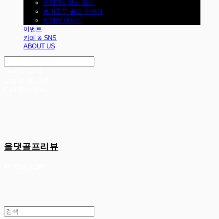
원팀장's 패션 일기
흥미로운 골프 이야기
편집장 에세이
이벤트
카페 & SNS
ABOUT US
Search
검색
Log In
로그인
Cart
장바구니
올댓골프리뷰