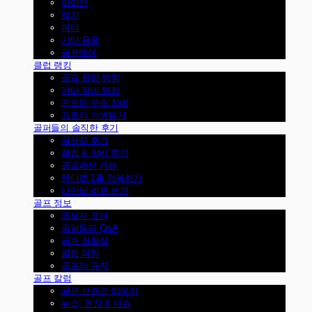
아이언
웨지
퍼터
기타 용품
골프웨어
클럽 랭킹
골프 클럽 랭킹
기타 장비 랭킹
프로의 우승 장비
프로의 가방털기
골퍼들의 솔직한 후기
골프장 후기
클럽 & 장비 후기
골프패션 리뷰
핸디캡 1홀 정복하기
나만의 리뷰 쓰기
골프 정보
초보자 코너
골퍼들의 Q&A
골프 실험실
클럽 피팅
골프의 규칙
골프 칼럼
골프 브랜드 이야기
뉴스, 건강 & 이슈