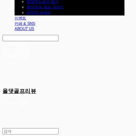
원팀장's 패션 일기
흥미로운 골프 이야기
편집장 에세이
이벤트
카페 & SNS
ABOUT US
Search
검색
Log In
로그인
Cart
장바구니
올댓골프리뷰