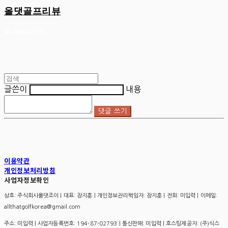
올댓골프리뷰
글쓴이
내용
댓글 쓰기
이용약관
개인정보처리방침
사업자정보확인
상호: 주식회사올댓조이 | 대표: 장지훈 | 개인정보관리책임자: 장지훈 | 전화: 미입력 | 이메일:
allthatgolfkorea@gmail.com
주소: 미입력 | 사업자등록번호:
194-87-02793
| 통신판매:
미입력
| 호스팅제공자: (주)식스