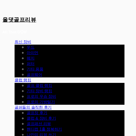
올댓골프리뷰
최신 장비
우드
아이언
웨지
퍼터
기타 용품
골프웨어
클럽 랭킹
골프 클럽 랭킹
기타 장비 랭킹
프로의 우승 장비
프로의 가방털기
골퍼들의 솔직한 후기
골프장 후기
클럽 & 장비 후기
골프패션 리뷰
핸디캡 1홀 정복하기
나만의 리뷰 쓰기