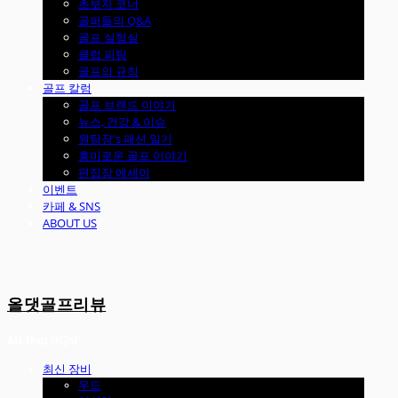
초보자 코너
골퍼들의 Q&A
골프 실험실
클럽 피팅
골프의 규칙
골프 칼럼
골프 브랜드 이야기
뉴스, 건강 & 이슈
원팀장's 패션 일기
흥미로운 골프 이야기
편집장 에세이
이벤트
카페 & SNS
ABOUT US
올댓골프리뷰
최신 장비
우드