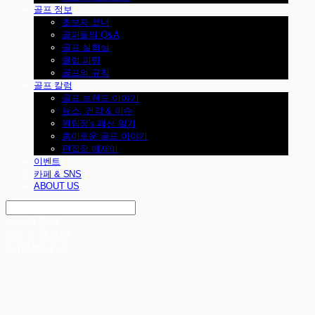
골프 정보
초보자 코너
골퍼들의 Q&A
골프 실험실
클럽 피팅
골프의 규칙
골프 칼럼
골프 브랜드 이야기
뉴스, 건강 & 이슈
원팀장's 패션 일기
흥미로운 골프 이야기
편집장 에세이
이벤트
카페 & SNS
ABOUT US
Search
검색
Log In
로그인
Cart
장바구니