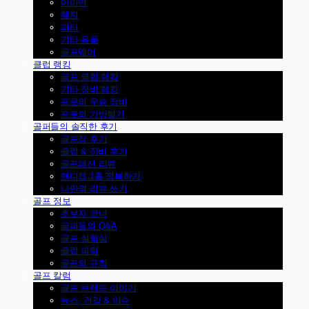
아이언
웨지
퍼터
기타 용품
골프웨어
클럽 랭킹
골프 클럽 랭킹
기타 장비 랭킹
프로의 우승 장비
프로의 가방털기
골퍼들의 솔직한 후기
골프장 후기
클럽 & 장비 후기
골프패션 리뷰
핸디캡 1홀 정복하기
나만의 리뷰 쓰기
골프 정보
초보자 코너
골퍼들의 Q&A
골프 실험실
클럽 피팅
골프의 규칙
골프 칼럼
골프 브랜드 이야기
뉴스, 건강 & 이슈