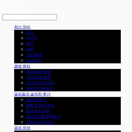
LOG IN
로그인
최신 장비
우드
아이언
웨지
퍼터
기타 용품
골프웨어
클럽 랭킹
골프 클럽 랭킹
기타 장비 랭킹
프로의 우승 장비
프로의 가방털기
골퍼들의 솔직한 후기
골프장 후기
클럽 & 장비 후기
골프패션 리뷰
핸디캡 1홀 정복하기
나만의 리뷰 쓰기
골프 정보