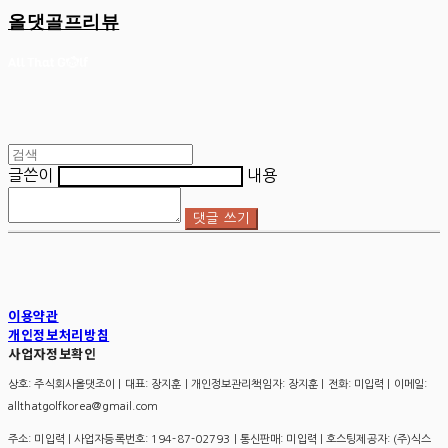
올댓골프리뷰
글쓴이
내용
댓글 쓰기
이용약관
개인정보처리방침
사업자정보확인
상호: 주식회사올댓조이 | 대표: 장지훈 | 개인정보관리책임자: 장지훈 | 전화: 미입력 | 이메일:
allthatgolfkorea@gmail.com
주소: 미입력 | 사업자등록번호:
194-87-02793
| 통신판매:
미입력
| 호스팅제공자: (주)식스