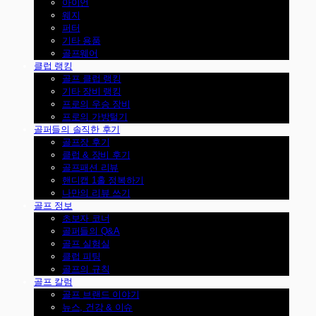
아이언
웨지
퍼터
기타 용품
골프웨어
클럽 랭킹
골프 클럽 랭킹
기타 장비 랭킹
프로의 우승 장비
프로의 가방털기
골퍼들의 솔직한 후기
골프장 후기
클럽 & 장비 후기
골프패션 리뷰
핸디캡 1홀 정복하기
나만의 리뷰 쓰기
골프 정보
초보자 코너
골퍼들의 Q&A
골프 실험실
클럽 피팅
골프의 규칙
골프 칼럼
골프 브랜드 이야기
뉴스, 건강 & 이슈