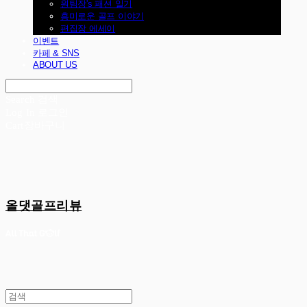
원팀장's 패션 일기
흥미로운 골프 이야기
편집장 에세이
이벤트
카페 & SNS
ABOUT US
Search
검색
Log In
로그인
Cart
장바구니
올댓골프리뷰