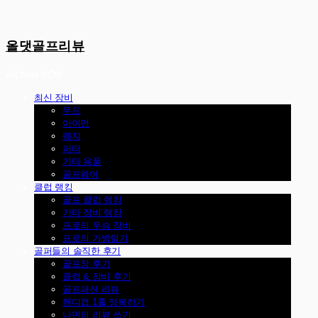
올댓골프리뷰
최신 장비
우드
아이언
웨지
퍼터
기타 용품
골프웨어
클럽 랭킹
골프 클럽 랭킹
기타 장비 랭킹
프로의 우승 장비
프로의 가방털기
골퍼들의 솔직한 후기
골프장 후기
클럽 & 장비 후기
골프패션 리뷰
핸디캡 1홀 정복하기
나만의 리뷰 쓰기