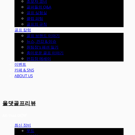
초보자 코너
골퍼들의 Q&A
골프 실험실
클럽 피팅
골프의 규칙
골프 칼럼
골프 브랜드 이야기
뉴스, 건강 & 이슈
원팀장's 패션 일기
흥미로운 골프 이야기
편집장 에세이
이벤트
카페 & SNS
ABOUT US
올댓골프리뷰
최신 장비
우드