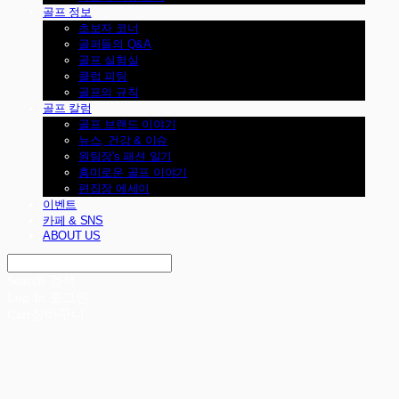
골프 정보
초보자 코너
골퍼들의 Q&A
골프 실험실
클럽 피팅
골프의 규칙
골프 칼럼
골프 브랜드 이야기
뉴스, 건강 & 이슈
원팀장's 패션 일기
흥미로운 골프 이야기
편집장 에세이
이벤트
카페 & SNS
ABOUT US
Search
검색
Log In
로그인
Cart
장바구니