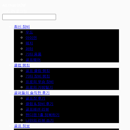
LOG IN
로그인
최신 장비
우드
아이언
웨지
퍼터
기타 용품
골프웨어
클럽 랭킹
골프 클럽 랭킹
기타 장비 랭킹
프로의 우승 장비
프로의 가방털기
골퍼들의 솔직한 후기
골프장 후기
클럽 & 장비 후기
골프패션 리뷰
핸디캡 1홀 정복하기
나만의 리뷰 쓰기
골프 정보