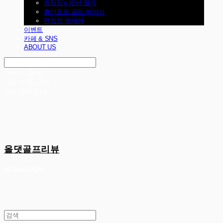
원팀장's 패션 일기
흥미로운 골프 이야기
편집장 에세이
이벤트
카페 & SNS
ABOUT US
Search
검색
Log In
로그인
Cart
장바구니
올댓골프리뷰