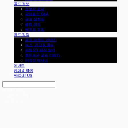
골프 정보
초보자 코너
골퍼들의 Q&A
골프 실험실
클럽 피팅
골프의 규칙
골프 칼럼
골프 브랜드 이야기
뉴스, 건강 & 이슈
원팀장's 패션 일기
흥미로운 골프 이야기
편집장 에세이
이벤트
카페 & SNS
ABOUT US
Search
검색
Log In
로그인
Cart
장바구니