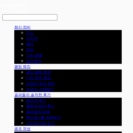
LOG IN
로그인
최신 장비
우드
아이언
웨지
퍼터
기타 용품
골프웨어
클럽 랭킹
골프 클럽 랭킹
기타 장비 랭킹
프로의 우승 장비
프로의 가방털기
골퍼들의 솔직한 후기
골프장 후기
클럽 & 장비 후기
골프패션 리뷰
핸디캡 1홀 정복하기
나만의 리뷰 쓰기
골프 정보