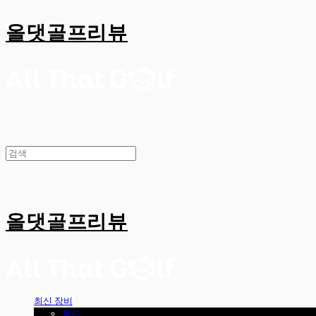
올댓골프리뷰
올댓골프리뷰
최신 장비
우드