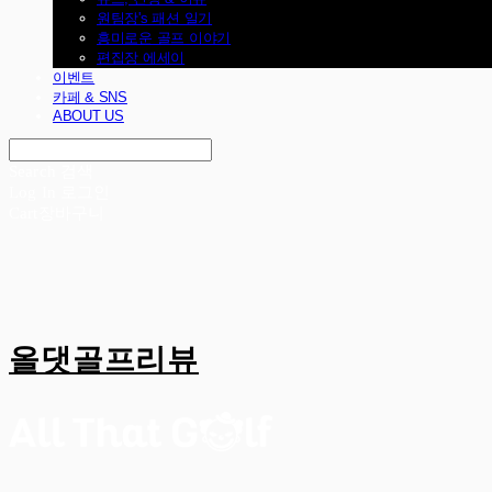
원팀장's 패션 일기
흥미로운 골프 이야기
편집장 에세이
이벤트
카페 & SNS
ABOUT US
Search
검색
Log In
로그인
Cart
장바구니
올댓골프리뷰