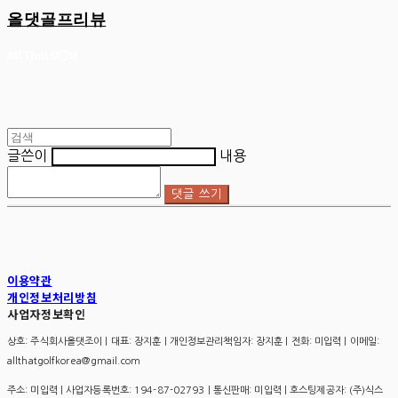
올댓골프리뷰
글쓴이
내용
댓글 쓰기
이용약관
개인정보처리방침
사업자정보확인
상호: 주식회사올댓조이 | 대표: 장지훈 | 개인정보관리책임자: 장지훈 | 전화: 미입력 | 이메일:
allthatgolfkorea@gmail.com
주소: 미입력 | 사업자등록번호:
194-87-02793
| 통신판매:
미입력
| 호스팅제공자: (주)식스