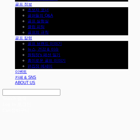
골프 정보
초보자 코너
골퍼들의 Q&A
골프 실험실
클럽 피팅
골프의 규칙
골프 칼럼
골프 브랜드 이야기
뉴스, 건강 & 이슈
원팀장's 패션 일기
흥미로운 골프 이야기
편집장 에세이
이벤트
카페 & SNS
ABOUT US
Search
검색
Log In
로그인
Cart
장바구니