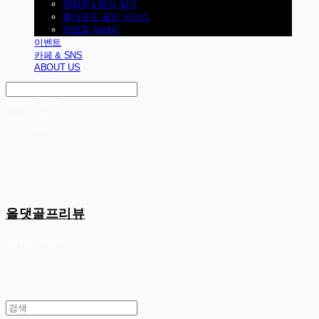
원팀장's 패션 일기
흥미로운 골프 이야기
편집장 에세이
이벤트
카페 & SNS
ABOUT US
Search
검색
Log In
로그인
Cart
장바구니
올댓골프리뷰