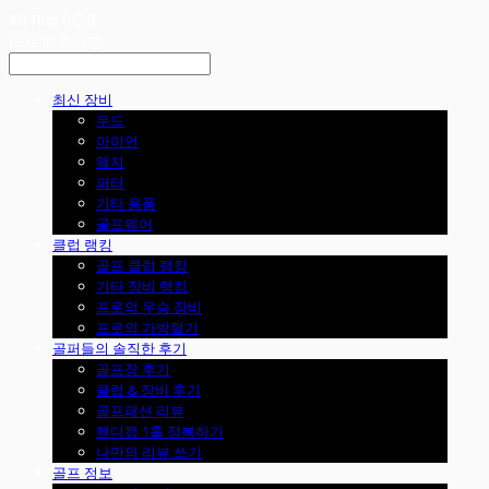
LOG IN
로그인
최신 장비
우드
아이언
웨지
퍼터
기타 용품
골프웨어
클럽 랭킹
골프 클럽 랭킹
기타 장비 랭킹
프로의 우승 장비
프로의 가방털기
골퍼들의 솔직한 후기
골프장 후기
클럽 & 장비 후기
골프패션 리뷰
핸디캡 1홀 정복하기
나만의 리뷰 쓰기
골프 정보