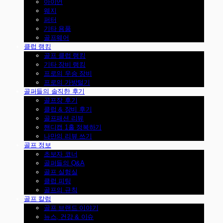
아이언
웨지
퍼터
기타 용품
골프웨어
클럽 랭킹
골프 클럽 랭킹
기타 장비 랭킹
프로의 우승 장비
프로의 가방털기
골퍼들의 솔직한 후기
골프장 후기
클럽 & 장비 후기
골프패션 리뷰
핸디캡 1홀 정복하기
나만의 리뷰 쓰기
골프 정보
초보자 코너
골퍼들의 Q&A
골프 실험실
클럽 피팅
골프의 규칙
골프 칼럼
골프 브랜드 이야기
뉴스, 건강 & 이슈