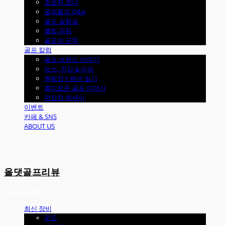
초보자 코너
골퍼들의 Q&A
골프 실험실
클럽 피팅
골프의 규칙
골프 칼럼
골프 브랜드 이야기
뉴스, 건강 & 이슈
원팀장's 패션 일기
흥미로운 골프 이야기
편집장 에세이
이벤트
카페 & SNS
ABOUT US
올댓골프리뷰
최신 장비
우드