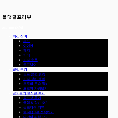
올댓골프리뷰
최신 장비
우드
아이언
웨지
퍼터
기타 용품
골프웨어
클럽 랭킹
골프 클럽 랭킹
기타 장비 랭킹
프로의 우승 장비
프로의 가방털기
골퍼들의 솔직한 후기
골프장 후기
클럽 & 장비 후기
골프패션 리뷰
핸디캡 1홀 정복하기
나만의 리뷰 쓰기