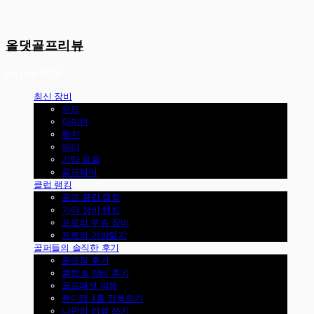
올댓골프리뷰
최신 장비
우드
아이언
웨지
퍼터
기타 용품
골프웨어
클럽 랭킹
골프 클럽 랭킹
기타 장비 랭킹
프로의 우승 장비
프로의 가방털기
골퍼들의 솔직한 후기
골프장 후기
클럽 & 장비 후기
골프패션 리뷰
핸디캡 1홀 정복하기
나만의 리뷰 쓰기