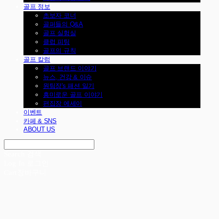
골프 정보
초보자 코너
골퍼들의 Q&A
골프 실험실
클럽 피팅
골프의 규칙
골프 칼럼
골프 브랜드 이야기
뉴스, 건강 & 이슈
원팀장's 패션 일기
흥미로운 골프 이야기
편집장 에세이
이벤트
카페 & SNS
ABOUT US
Search
검색
Log In
로그인
Cart
장바구니