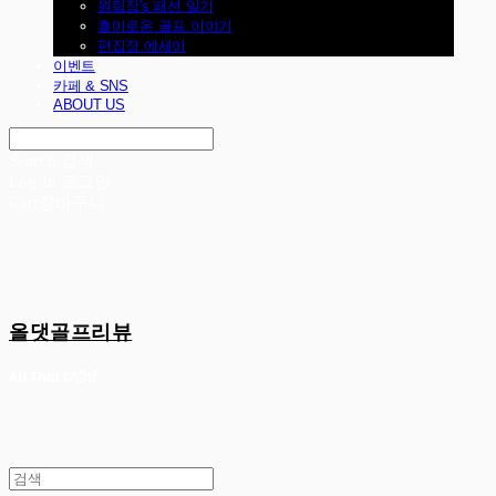
원팀장's 패션 일기
흥미로운 골프 이야기
편집장 에세이
이벤트
카페 & SNS
ABOUT US
Search
검색
Log In
로그인
Cart
장바구니
올댓골프리뷰