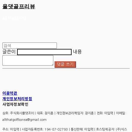
올댓골프리뷰
글쓴이
내용
댓글 쓰기
이용약관
개인정보처리방침
사업자정보확인
상호: 주식회사올댓조이 | 대표: 장지훈 | 개인정보관리책임자: 장지훈 | 전화: 미입력 | 이메일:
allthatgolfkorea@gmail.com
주소: 미입력 | 사업자등록번호:
194-87-02793
| 통신판매:
미입력
| 호스팅제공자: (주)식스