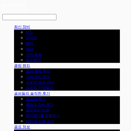
LOG IN
로그인
최신 장비
우드
아이언
웨지
퍼터
기타 용품
골프웨어
클럽 랭킹
골프 클럽 랭킹
기타 장비 랭킹
프로의 우승 장비
프로의 가방털기
골퍼들의 솔직한 후기
골프장 후기
클럽 & 장비 후기
골프패션 리뷰
핸디캡 1홀 정복하기
나만의 리뷰 쓰기
골프 정보