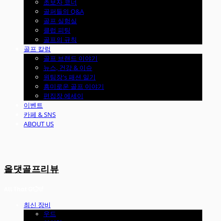
초보자 코너
골퍼들의 Q&A
골프 실험실
클럽 피팅
골프의 규칙
골프 칼럼
골프 브랜드 이야기
뉴스, 건강 & 이슈
원팀장's 패션 일기
흥미로운 골프 이야기
편집장 에세이
이벤트
카페 & SNS
ABOUT US
올댓골프리뷰
최신 장비
우드