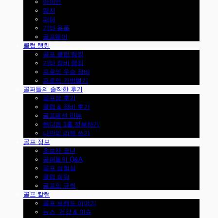
아이언
웨지
퍼터
기타 용품
골프웨어
클럽 랭킹
골프 클럽 랭킹
기타 장비 랭킹
프로의 우승 장비
프로의 가방털기
골퍼들의 솔직한 후기
골프장 후기
클럽 & 장비 후기
골프패션 리뷰
핸디캡 1홀 정복하기
나만의 리뷰 쓰기
골프 정보
초보자 코너
골퍼들의 Q&A
골프 실험실
클럽 피팅
골프의 규칙
골프 칼럼
골프 브랜드 이야기
뉴스, 건강 & 이슈