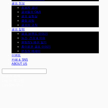
골프 정보
초보자 코너
골퍼들의 Q&A
골프 실험실
클럽 피팅
골프의 규칙
골프 칼럼
골프 브랜드 이야기
뉴스, 건강 & 이슈
원팀장's 패션 일기
흥미로운 골프 이야기
편집장 에세이
이벤트
카페 & SNS
ABOUT US
Search
검색
Log In
로그인
Cart
장바구니