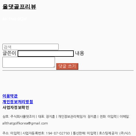
올댓골프리뷰
글쓴이
내용
댓글 쓰기
이용약관
개인정보처리방침
사업자정보확인
상호: 주식회사올댓조이 | 대표: 장지훈 | 개인정보관리책임자: 장지훈 | 전화: 미입력 | 이메일:
allthatgolfkorea@gmail.com
주소: 미입력 | 사업자등록번호:
194-87-02793
| 통신판매:
미입력
| 호스팅제공자: (주)식스