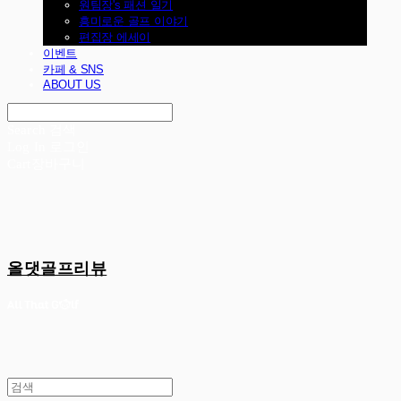
원팀장's 패션 일기
흥미로운 골프 이야기
편집장 에세이
이벤트
카페 & SNS
ABOUT US
Search
검색
Log In
로그인
Cart
장바구니
올댓골프리뷰