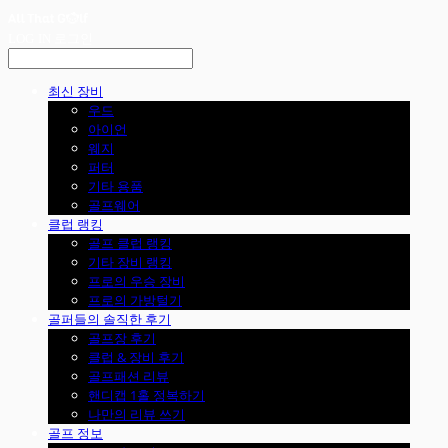
LOG IN
로그인
최신 장비
우드
아이언
웨지
퍼터
기타 용품
골프웨어
클럽 랭킹
골프 클럽 랭킹
기타 장비 랭킹
프로의 우승 장비
프로의 가방털기
골퍼들의 솔직한 후기
골프장 후기
클럽 & 장비 후기
골프패션 리뷰
핸디캡 1홀 정복하기
나만의 리뷰 쓰기
골프 정보