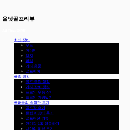
올댓골프리뷰
최신 장비
우드
아이언
웨지
퍼터
기타 용품
골프웨어
클럽 랭킹
골프 클럽 랭킹
기타 장비 랭킹
프로의 우승 장비
프로의 가방털기
골퍼들의 솔직한 후기
골프장 후기
클럽 & 장비 후기
골프패션 리뷰
핸디캡 1홀 정복하기
나만의 리뷰 쓰기