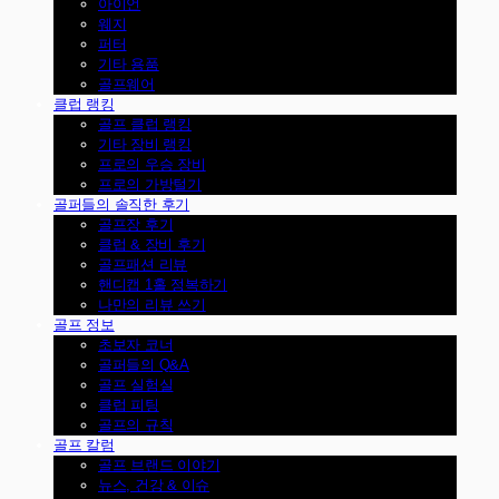
아이언
웨지
퍼터
기타 용품
골프웨어
클럽 랭킹
골프 클럽 랭킹
기타 장비 랭킹
프로의 우승 장비
프로의 가방털기
골퍼들의 솔직한 후기
골프장 후기
클럽 & 장비 후기
골프패션 리뷰
핸디캡 1홀 정복하기
나만의 리뷰 쓰기
골프 정보
초보자 코너
골퍼들의 Q&A
골프 실험실
클럽 피팅
골프의 규칙
골프 칼럼
골프 브랜드 이야기
뉴스, 건강 & 이슈