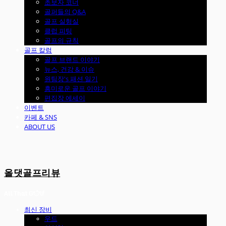
초보자 코너
골퍼들의 Q&A
골프 실험실
클럽 피팅
골프의 규칙
골프 칼럼
골프 브랜드 이야기
뉴스, 건강 & 이슈
원팀장's 패션 일기
흥미로운 골프 이야기
편집장 에세이
이벤트
카페 & SNS
ABOUT US
올댓골프리뷰
최신 장비
우드