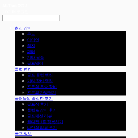
LOG IN
로그인
최신 장비
우드
아이언
웨지
퍼터
기타 용품
골프웨어
클럽 랭킹
골프 클럽 랭킹
기타 장비 랭킹
프로의 우승 장비
프로의 가방털기
골퍼들의 솔직한 후기
골프장 후기
클럽 & 장비 후기
골프패션 리뷰
핸디캡 1홀 정복하기
나만의 리뷰 쓰기
골프 정보