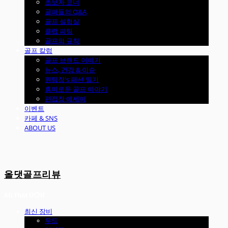
초보자 코너
골퍼들의 Q&A
골프 실험실
클럽 피팅
골프의 규칙
골프 칼럼
골프 브랜드 이야기
뉴스, 건강 & 이슈
원팀장's 패션 일기
흥미로운 골프 이야기
편집장 에세이
이벤트
카페 & SNS
ABOUT US
올댓골프리뷰
최신 장비
우드