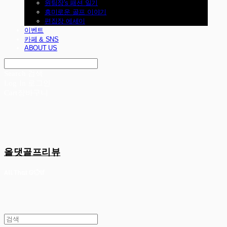
원팀장's 패션 일기
흥미로운 골프 이야기
편집장 에세이
이벤트
카페 & SNS
ABOUT US
Search
검색
Log In
로그인
Cart
장바구니
올댓골프리뷰