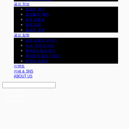
골프 정보
초보자 코너
골퍼들의 Q&A
골프 실험실
클럽 피팅
골프의 규칙
골프 칼럼
골프 브랜드 이야기
뉴스, 건강 & 이슈
원팀장's 패션 일기
흥미로운 골프 이야기
편집장 에세이
이벤트
카페 & SNS
ABOUT US
Search
검색
Log In
로그인
Cart
장바구니