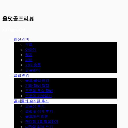
올댓골프리뷰
최신 장비
우드
아이언
웨지
퍼터
기타 용품
골프웨어
클럽 랭킹
골프 클럽 랭킹
기타 장비 랭킹
프로의 우승 장비
프로의 가방털기
골퍼들의 솔직한 후기
골프장 후기
클럽 & 장비 후기
골프패션 리뷰
핸디캡 1홀 정복하기
나만의 리뷰 쓰기