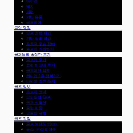
아이언
웨지
퍼터
기타 용품
골프웨어
클럽 랭킹
골프 클럽 랭킹
기타 장비 랭킹
프로의 우승 장비
프로의 가방털기
골퍼들의 솔직한 후기
골프장 후기
클럽 & 장비 후기
골프패션 리뷰
핸디캡 1홀 정복하기
나만의 리뷰 쓰기
골프 정보
초보자 코너
골퍼들의 Q&A
골프 실험실
클럽 피팅
골프의 규칙
골프 칼럼
골프 브랜드 이야기
뉴스, 건강 & 이슈