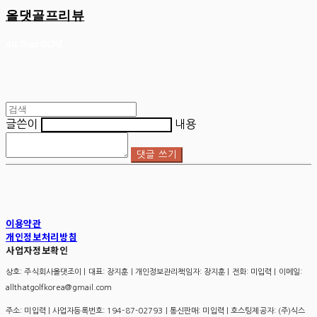
올댓골프리뷰
글쓴이
내용
댓글 쓰기
이용약관
개인정보처리방침
사업자정보확인
상호: 주식회사올댓조이 | 대표: 장지훈 | 개인정보관리책임자: 장지훈 | 전화: 미입력 | 이메일:
allthatgolfkorea@gmail.com
주소: 미입력 | 사업자등록번호:
194-87-02793
| 통신판매:
미입력
| 호스팅제공자: (주)식스