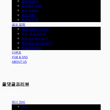
초보자 코너
골퍼들의 Q&A
골프 실험실
클럽 피팅
골프의 규칙
골프 칼럼
골프 브랜드 이야기
뉴스, 건강 & 이슈
원팀장's 패션 일기
흥미로운 골프 이야기
편집장 에세이
이벤트
카페 & SNS
ABOUT US
올댓골프리뷰
최신 장비
우드