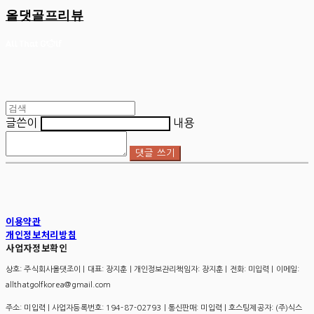
올댓골프리뷰
글쓴이
내용
댓글 쓰기
이용약관
개인정보처리방침
사업자정보확인
상호: 주식회사올댓조이 | 대표: 장지훈 | 개인정보관리책임자: 장지훈 | 전화: 미입력 | 이메일:
allthatgolfkorea@gmail.com
주소: 미입력 | 사업자등록번호:
194-87-02793
| 통신판매:
미입력
| 호스팅제공자: (주)식스