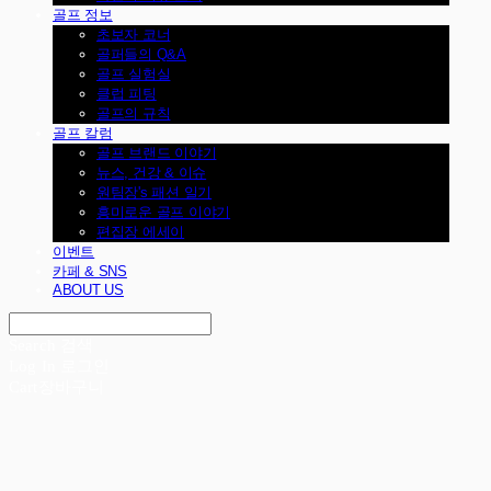
골프 정보
초보자 코너
골퍼들의 Q&A
골프 실험실
클럽 피팅
골프의 규칙
골프 칼럼
골프 브랜드 이야기
뉴스, 건강 & 이슈
원팀장's 패션 일기
흥미로운 골프 이야기
편집장 에세이
이벤트
카페 & SNS
ABOUT US
Search
검색
Log In
로그인
Cart
장바구니