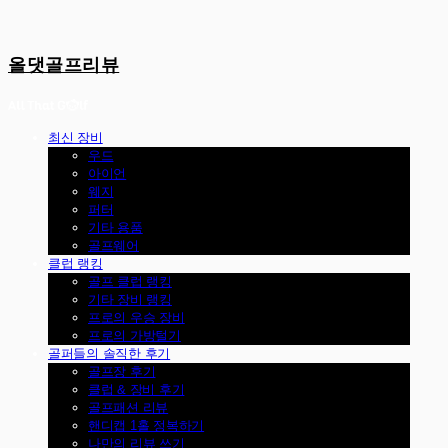
올댓골프리뷰
최신 장비
우드
아이언
웨지
퍼터
기타 용품
골프웨어
클럽 랭킹
골프 클럽 랭킹
기타 장비 랭킹
프로의 우승 장비
프로의 가방털기
골퍼들의 솔직한 후기
골프장 후기
클럽 & 장비 후기
골프패션 리뷰
핸디캡 1홀 정복하기
나만의 리뷰 쓰기