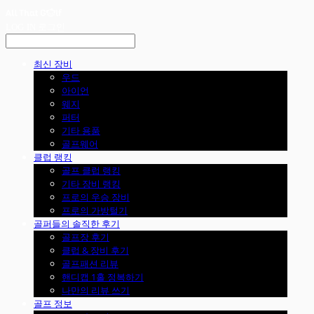
LOG IN
로그인
최신 장비
우드
아이언
웨지
퍼터
기타 용품
골프웨어
클럽 랭킹
골프 클럽 랭킹
기타 장비 랭킹
프로의 우승 장비
프로의 가방털기
골퍼들의 솔직한 후기
골프장 후기
클럽 & 장비 후기
골프패션 리뷰
핸디캡 1홀 정복하기
나만의 리뷰 쓰기
골프 정보