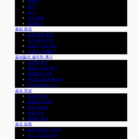
아이언
웨지
퍼터
기타 용품
골프웨어
클럽 랭킹
골프 클럽 랭킹
기타 장비 랭킹
프로의 우승 장비
프로의 가방털기
골퍼들의 솔직한 후기
골프장 후기
클럽 & 장비 후기
골프패션 리뷰
핸디캡 1홀 정복하기
나만의 리뷰 쓰기
골프 정보
초보자 코너
골퍼들의 Q&A
골프 실험실
클럽 피팅
골프의 규칙
골프 칼럼
골프 브랜드 이야기
뉴스, 건강 & 이슈