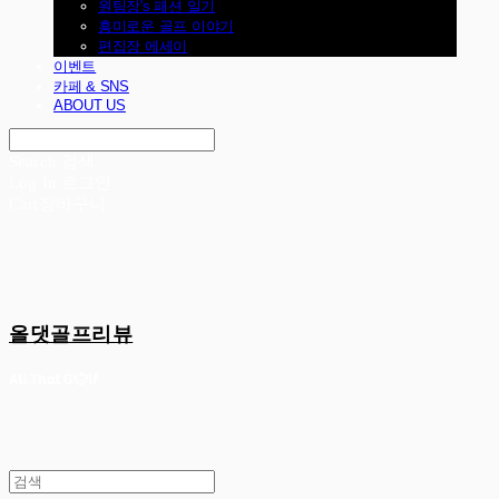
원팀장's 패션 일기
흥미로운 골프 이야기
편집장 에세이
이벤트
카페 & SNS
ABOUT US
Search
검색
Log In
로그인
Cart
장바구니
올댓골프리뷰