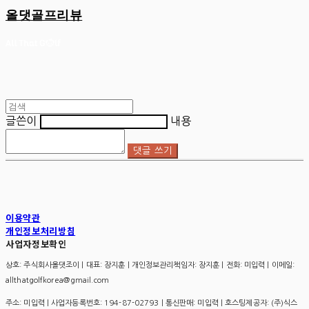
올댓골프리뷰
글쓴이
내용
댓글 쓰기
이용약관
개인정보처리방침
사업자정보확인
상호: 주식회사올댓조이 | 대표: 장지훈 | 개인정보관리책임자: 장지훈 | 전화: 미입력 | 이메일:
allthatgolfkorea@gmail.com
주소: 미입력 | 사업자등록번호:
194-87-02793
| 통신판매:
미입력
| 호스팅제공자: (주)식스