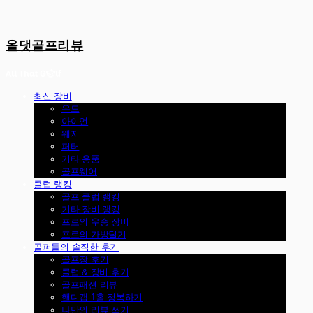
올댓골프리뷰
최신 장비
우드
아이언
웨지
퍼터
기타 용품
골프웨어
클럽 랭킹
골프 클럽 랭킹
기타 장비 랭킹
프로의 우승 장비
프로의 가방털기
골퍼들의 솔직한 후기
골프장 후기
클럽 & 장비 후기
골프패션 리뷰
핸디캡 1홀 정복하기
나만의 리뷰 쓰기