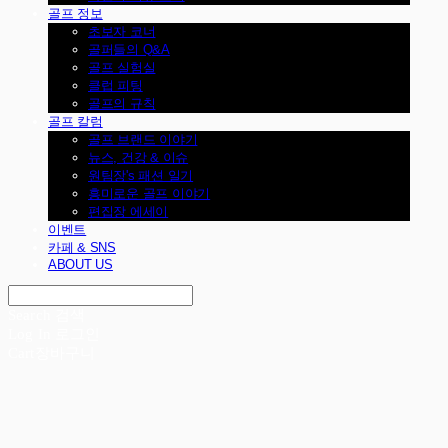
골프 정보
초보자 코너
골퍼들의 Q&A
골프 실험실
클럽 피팅
골프의 규칙
골프 칼럼
골프 브랜드 이야기
뉴스, 건강 & 이슈
원팀장's 패션 일기
흥미로운 골프 이야기
편집장 에세이
이벤트
카페 & SNS
ABOUT US
Search
검색
Log In
로그인
Cart
장바구니