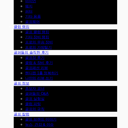
아이언
웨지
퍼터
기타 용품
골프웨어
클럽 랭킹
골프 클럽 랭킹
기타 장비 랭킹
프로의 우승 장비
프로의 가방털기
골퍼들의 솔직한 후기
골프장 후기
클럽 & 장비 후기
골프패션 리뷰
핸디캡 1홀 정복하기
나만의 리뷰 쓰기
골프 정보
초보자 코너
골퍼들의 Q&A
골프 실험실
클럽 피팅
골프의 규칙
골프 칼럼
골프 브랜드 이야기
뉴스, 건강 & 이슈