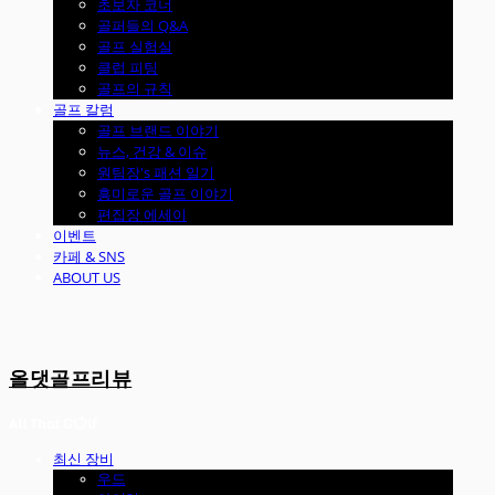
초보자 코너
골퍼들의 Q&A
골프 실험실
클럽 피팅
골프의 규칙
골프 칼럼
골프 브랜드 이야기
뉴스, 건강 & 이슈
원팀장's 패션 일기
흥미로운 골프 이야기
편집장 에세이
이벤트
카페 & SNS
ABOUT US
올댓골프리뷰
최신 장비
우드