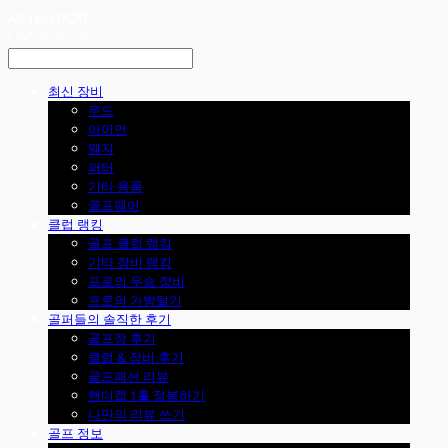
LOG IN
로그인
최신 장비
우드
아이언
웨지
퍼터
기타 용품
골프웨어
클럽 랭킹
골프 클럽 랭킹
기타 장비 랭킹
프로의 우승 장비
프로의 가방털기
골퍼들의 솔직한 후기
골프장 후기
클럽 & 장비 후기
골프패션 리뷰
핸디캡 1홀 정복하기
나만의 리뷰 쓰기
골프 정보