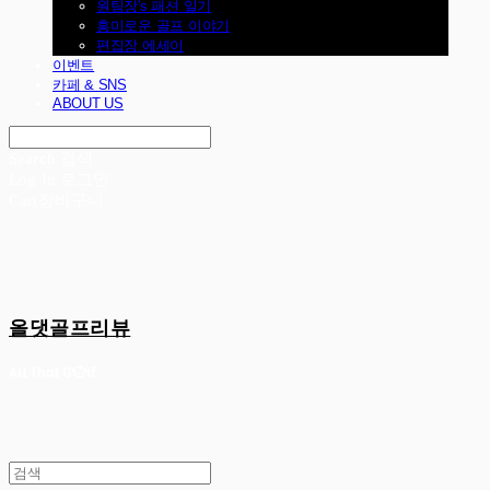
원팀장's 패션 일기
흥미로운 골프 이야기
편집장 에세이
이벤트
카페 & SNS
ABOUT US
Search
검색
Log In
로그인
Cart
장바구니
올댓골프리뷰