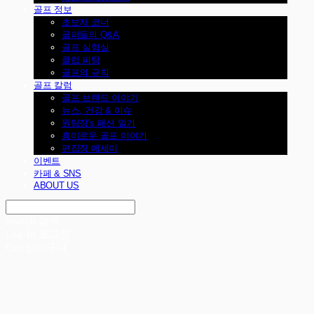
골프 정보
초보자 코너
골퍼들의 Q&A
골프 실험실
클럽 피팅
골프의 규칙
골프 칼럼
골프 브랜드 이야기
뉴스, 건강 & 이슈
원팀장's 패션 일기
흥미로운 골프 이야기
편집장 에세이
이벤트
카페 & SNS
ABOUT US
Search
검색
Log In
로그인
Cart
장바구니