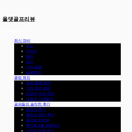
올댓골프리뷰
최신 장비
우드
아이언
웨지
퍼터
기타 용품
골프웨어
클럽 랭킹
골프 클럽 랭킹
기타 장비 랭킹
프로의 우승 장비
프로의 가방털기
골퍼들의 솔직한 후기
골프장 후기
클럽 & 장비 후기
골프패션 리뷰
핸디캡 1홀 정복하기
나만의 리뷰 쓰기