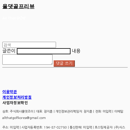
올댓골프리뷰
글쓴이
내용
댓글 쓰기
이용약관
개인정보처리방침
사업자정보확인
상호: 주식회사올댓조이 | 대표: 장지훈 | 개인정보관리책임자: 장지훈 | 전화: 미입력 | 이메일:
allthatgolfkorea@gmail.com
주소: 미입력 | 사업자등록번호:
194-87-02793
| 통신판매:
미입력
| 호스팅제공자: (주)식스