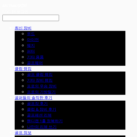
LOG IN
로그인
최신 장비
우드
아이언
웨지
퍼터
기타 용품
골프웨어
클럽 랭킹
골프 클럽 랭킹
기타 장비 랭킹
프로의 우승 장비
프로의 가방털기
골퍼들의 솔직한 후기
골프장 후기
클럽 & 장비 후기
골프패션 리뷰
핸디캡 1홀 정복하기
나만의 리뷰 쓰기
골프 정보