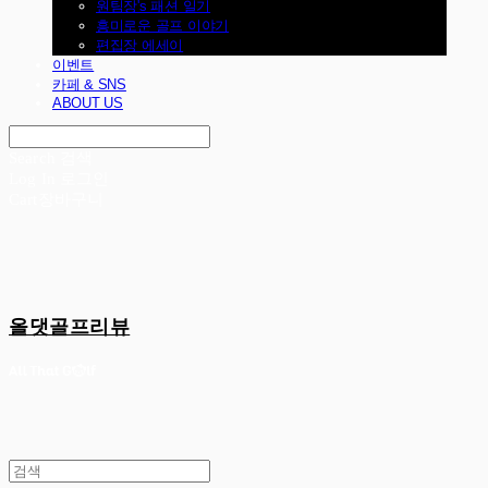
원팀장's 패션 일기
흥미로운 골프 이야기
편집장 에세이
이벤트
카페 & SNS
ABOUT US
Search
검색
Log In
로그인
Cart
장바구니
올댓골프리뷰