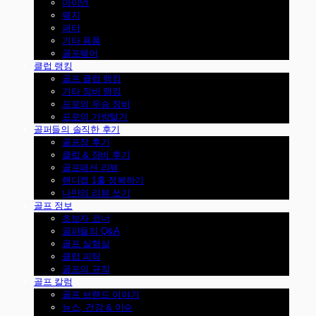
아이언
웨지
퍼터
기타 용품
골프웨어
클럽 랭킹
골프 클럽 랭킹
기타 장비 랭킹
프로의 우승 장비
프로의 가방털기
골퍼들의 솔직한 후기
골프장 후기
클럽 & 장비 후기
골프패션 리뷰
핸디캡 1홀 정복하기
나만의 리뷰 쓰기
골프 정보
초보자 코너
골퍼들의 Q&A
골프 실험실
클럽 피팅
골프의 규칙
골프 칼럼
골프 브랜드 이야기
뉴스, 건강 & 이슈