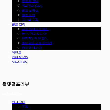
초보자 코너
골퍼들의 Q&A
골프 실험실
클럽 피팅
골프의 규칙
골프 칼럼
골프 브랜드 이야기
뉴스, 건강 & 이슈
원팀장's 패션 일기
흥미로운 골프 이야기
편집장 에세이
이벤트
카페 & SNS
ABOUT US
올댓골프리뷰
최신 장비
우드