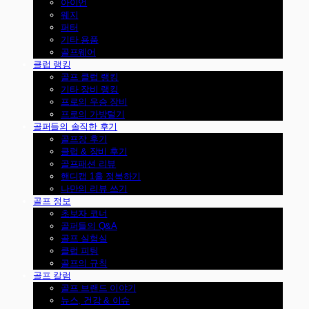
아이언
웨지
퍼터
기타 용품
골프웨어
클럽 랭킹
골프 클럽 랭킹
기타 장비 랭킹
프로의 우승 장비
프로의 가방털기
골퍼들의 솔직한 후기
골프장 후기
클럽 & 장비 후기
골프패션 리뷰
핸디캡 1홀 정복하기
나만의 리뷰 쓰기
골프 정보
초보자 코너
골퍼들의 Q&A
골프 실험실
클럽 피팅
골프의 규칙
골프 칼럼
골프 브랜드 이야기
뉴스, 건강 & 이슈