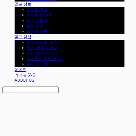
골프 정보
초보자 코너
골퍼들의 Q&A
골프 실험실
클럽 피팅
골프의 규칙
골프 칼럼
골프 브랜드 이야기
뉴스, 건강 & 이슈
원팀장's 패션 일기
흥미로운 골프 이야기
편집장 에세이
이벤트
카페 & SNS
ABOUT US
Search
검색
Log In
로그인
Cart
장바구니