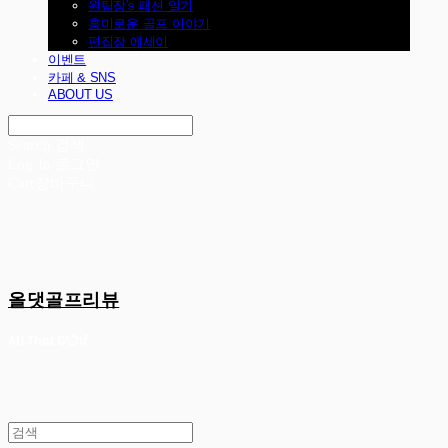
원팀장's 패션 일기
흥미로운 골프 이야기
편집장 에세이
이벤트
카페 & SNS
ABOUT US
Search
검색
Log In
로그인
Cart
장바구니
올댓골프리뷰