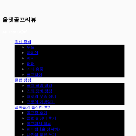
올댓골프리뷰
최신 장비
우드
아이언
웨지
퍼터
기타 용품
골프웨어
클럽 랭킹
골프 클럽 랭킹
기타 장비 랭킹
프로의 우승 장비
프로의 가방털기
골퍼들의 솔직한 후기
골프장 후기
클럽 & 장비 후기
골프패션 리뷰
핸디캡 1홀 정복하기
나만의 리뷰 쓰기