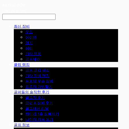
LOG IN
로그인
최신 장비
우드
아이언
웨지
퍼터
기타 용품
골프웨어
클럽 랭킹
골프 클럽 랭킹
기타 장비 랭킹
프로의 우승 장비
프로의 가방털기
골퍼들의 솔직한 후기
골프장 후기
클럽 & 장비 후기
골프패션 리뷰
핸디캡 1홀 정복하기
나만의 리뷰 쓰기
골프 정보