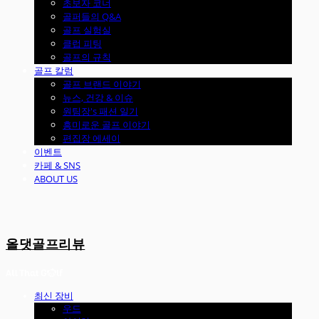
초보자 코너
골퍼들의 Q&A
골프 실험실
클럽 피팅
골프의 규칙
골프 칼럼
골프 브랜드 이야기
뉴스, 건강 & 이슈
원팀장's 패션 일기
흥미로운 골프 이야기
편집장 에세이
이벤트
카페 & SNS
ABOUT US
올댓골프리뷰
최신 장비
우드