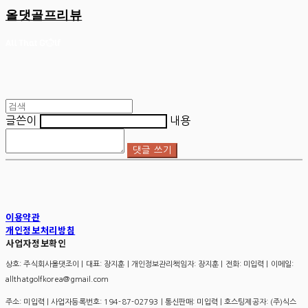
올댓골프리뷰
글쓴이
내용
댓글 쓰기
이용약관
개인정보처리방침
사업자정보확인
상호: 주식회사올댓조이 | 대표: 장지훈 | 개인정보관리책임자: 장지훈 | 전화: 미입력 | 이메일:
allthatgolfkorea@gmail.com
주소: 미입력 | 사업자등록번호:
194-87-02793
| 통신판매:
미입력
| 호스팅제공자: (주)식스