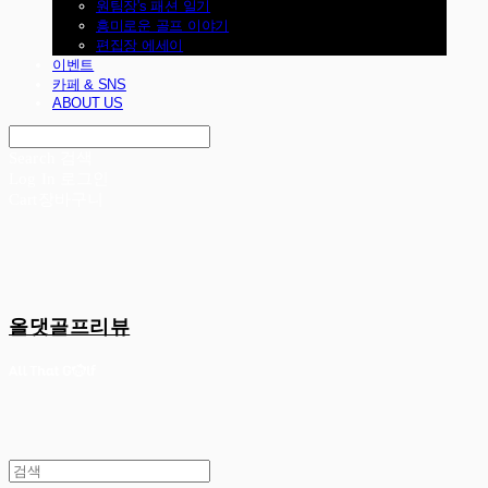
원팀장's 패션 일기
흥미로운 골프 이야기
편집장 에세이
이벤트
카페 & SNS
ABOUT US
Search
검색
Log In
로그인
Cart
장바구니
올댓골프리뷰