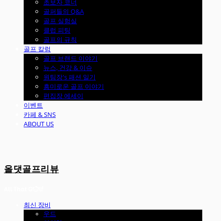
초보자 코너
골퍼들의 Q&A
골프 실험실
클럽 피팅
골프의 규칙
골프 칼럼
골프 브랜드 이야기
뉴스, 건강 & 이슈
원팀장's 패션 일기
흥미로운 골프 이야기
편집장 에세이
이벤트
카페 & SNS
ABOUT US
올댓골프리뷰
최신 장비
우드