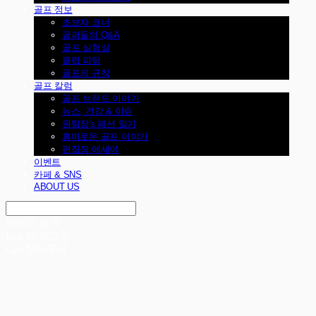
골프 정보
초보자 코너
골퍼들의 Q&A
골프 실험실
클럽 피팅
골프의 규칙
골프 칼럼
골프 브랜드 이야기
뉴스, 건강 & 이슈
원팀장's 패션 일기
흥미로운 골프 이야기
편집장 에세이
이벤트
카페 & SNS
ABOUT US
Search
검색
Log In
로그인
Cart
장바구니