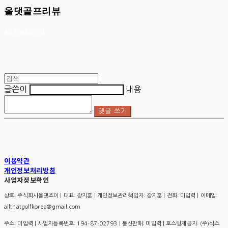
올댓골프리뷰
글쓴이
내용
댓글 쓰기
이용약관
개인정보처리방침
사업자정보확인
상호: 주식회사올댓조이 | 대표: 장지훈 | 개인정보관리책임자: 장지훈 | 전화: 미입력 | 이메일:
allthatgolfkorea@gmail.com
주소: 미입력 | 사업자등록번호:
194-87-02793
| 통신판매:
미입력
| 호스팅제공자: (주)식스