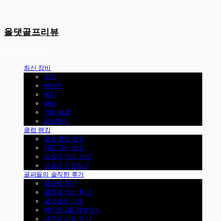
올댓골프리뷰
최신 장비
우드
아이언
웨지
퍼터
기타 용품
골프웨어
클럽 랭킹
골프 클럽 랭킹
기타 장비 랭킹
프로의 우승 장비
프로의 가방털기
골퍼들의 솔직한 후기
골프장 후기
클럽 & 장비 후기
골프패션 리뷰
핸디캡 1홀 정복하기
나만의 리뷰 쓰기