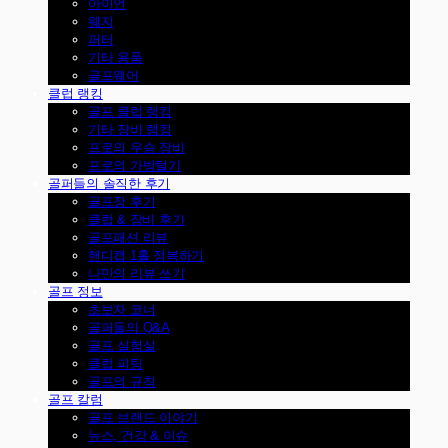
아이언
웨지
퍼터
기타 용품
골프웨어
클럽 랭킹
골프 클럽 랭킹
기타 장비 랭킹
프로의 우승 장비
프로의 가방털기
골퍼들의 솔직한 후기
골프장 후기
클럽 & 장비 후기
골프패션 리뷰
핸디캡 1홀 정복하기
나만의 리뷰 쓰기
골프 정보
초보자 코너
골퍼들의 Q&A
골프 실험실
클럽 피팅
골프의 규칙
골프 칼럼
골프 브랜드 이야기
뉴스, 건강 & 이슈