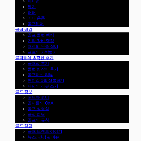
아이언
웨지
퍼터
기타 용품
골프웨어
클럽 랭킹
골프 클럽 랭킹
기타 장비 랭킹
프로의 우승 장비
프로의 가방털기
골퍼들의 솔직한 후기
골프장 후기
클럽 & 장비 후기
골프패션 리뷰
핸디캡 1홀 정복하기
나만의 리뷰 쓰기
골프 정보
초보자 코너
골퍼들의 Q&A
골프 실험실
클럽 피팅
골프의 규칙
골프 칼럼
골프 브랜드 이야기
뉴스, 건강 & 이슈