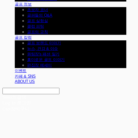
골프 정보
초보자 코너
골퍼들의 Q&A
골프 실험실
클럽 피팅
골프의 규칙
골프 칼럼
골프 브랜드 이야기
뉴스, 건강 & 이슈
원팀장's 패션 일기
흥미로운 골프 이야기
편집장 에세이
이벤트
카페 & SNS
ABOUT US
Search
검색
Log In
로그인
Cart
장바구니