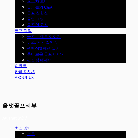
초보자 코너
골퍼들의 Q&A
골프 실험실
클럽 피팅
골프의 규칙
골프 칼럼
골프 브랜드 이야기
뉴스, 건강 & 이슈
원팀장's 패션 일기
흥미로운 골프 이야기
편집장 에세이
이벤트
카페 & SNS
ABOUT US
올댓골프리뷰
최신 장비
우드