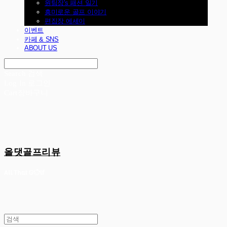
원팀장's 패션 일기
흥미로운 골프 이야기
편집장 에세이
이벤트
카페 & SNS
ABOUT US
Search
검색
Log In
로그인
Cart
장바구니
올댓골프리뷰