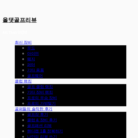
올댓골프리뷰
최신 장비
우드
아이언
웨지
퍼터
기타 용품
골프웨어
클럽 랭킹
골프 클럽 랭킹
기타 장비 랭킹
프로의 우승 장비
프로의 가방털기
골퍼들의 솔직한 후기
골프장 후기
클럽 & 장비 후기
골프패션 리뷰
핸디캡 1홀 정복하기
나만의 리뷰 쓰기