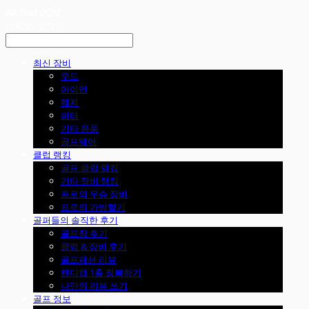
LOG IN
로그인
최신 장비
우드
아이언
웨지
퍼터
기타 용품
골프웨어
클럽 랭킹
골프 클럽 랭킹
기타 장비 랭킹
프로의 우승 장비
프로의 가방털기
골퍼들의 솔직한 후기
골프장 후기
클럽 & 장비 후기
골프패션 리뷰
핸디캡 1홀 정복하기
나만의 리뷰 쓰기
골프 정보