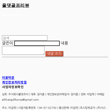
올댓골프리뷰
글쓴이
내용
댓글 쓰기
이용약관
개인정보처리방침
사업자정보확인
상호: 주식회사올댓조이 | 대표: 장지훈 | 개인정보관리책임자: 장지훈 | 전화: 미입력 | 이메일:
allthatgolfkorea@gmail.com
주소: 미입력 | 사업자등록번호:
194-87-02793
| 통신판매:
미입력
| 호스팅제공자: (주)식스