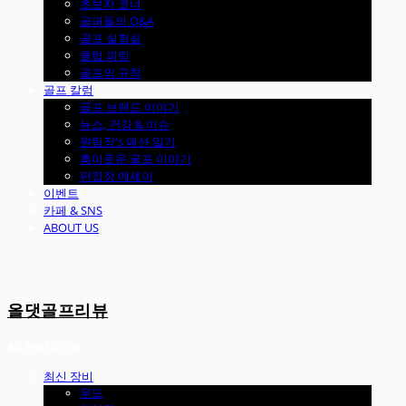
초보자 코너
골퍼들의 Q&A
골프 실험실
클럽 피팅
골프의 규칙
골프 칼럼
골프 브랜드 이야기
뉴스, 건강 & 이슈
원팀장's 패션 일기
흥미로운 골프 이야기
편집장 에세이
이벤트
카페 & SNS
ABOUT US
올댓골프리뷰
최신 장비
우드