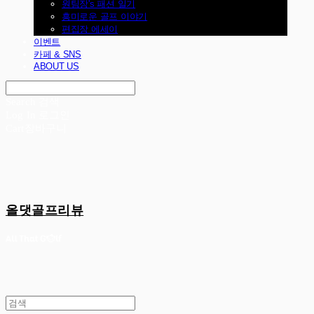
원팀장's 패션 일기
흥미로운 골프 이야기
편집장 에세이
이벤트
카페 & SNS
ABOUT US
Search
검색
Log In
로그인
Cart
장바구니
올댓골프리뷰