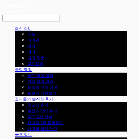
LOG IN
로그인
최신 장비
우드
아이언
웨지
퍼터
기타 용품
골프웨어
클럽 랭킹
골프 클럽 랭킹
기타 장비 랭킹
프로의 우승 장비
프로의 가방털기
골퍼들의 솔직한 후기
골프장 후기
클럽 & 장비 후기
골프패션 리뷰
핸디캡 1홀 정복하기
나만의 리뷰 쓰기
골프 정보