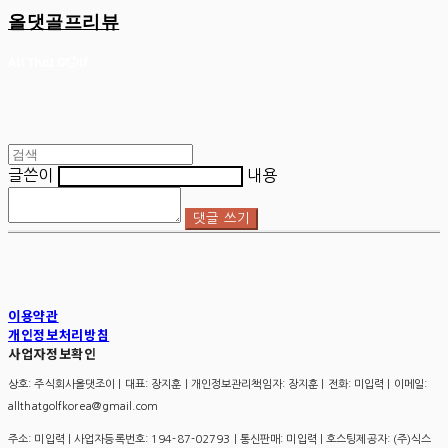
올댓골프리뷰
글쓴이
내용
댓글 쓰기
이용약관
개인정보처리방침
사업자정보확인
상호: 주식회사올댓조이 | 대표: 장지훈 | 개인정보관리책임자: 장지훈 | 전화: 미입력 | 이메일:
allthatgolfkorea@gmail.com
주소: 미입력 | 사업자등록번호:
194-87-02793
| 통신판매:
미입력
| 호스팅제공자: (주)식스