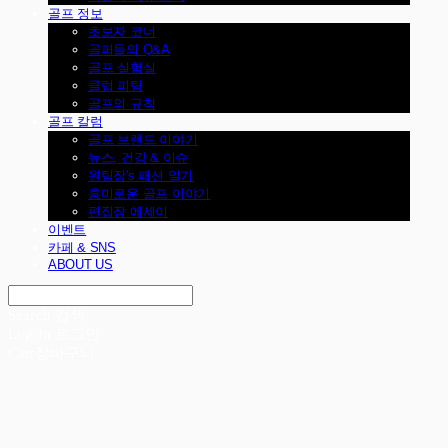
골프 정보
초보자 코너
골퍼들의 Q&A
골프 실험실
클럽 피팅
골프의 규칙
골프 칼럼
골프 브랜드 이야기
뉴스, 건강 & 이슈
원팀장's 패션 일기
흥미로운 골프 이야기
편집장 에세이
이벤트
카페 & SNS
ABOUT US
Search
검색
Log In
로그인
Cart
장바구니