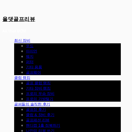
올댓골프리뷰
최신 장비
우드
아이언
웨지
퍼터
기타 용품
골프웨어
클럽 랭킹
골프 클럽 랭킹
기타 장비 랭킹
프로의 우승 장비
프로의 가방털기
골퍼들의 솔직한 후기
골프장 후기
클럽 & 장비 후기
골프패션 리뷰
핸디캡 1홀 정복하기
나만의 리뷰 쓰기