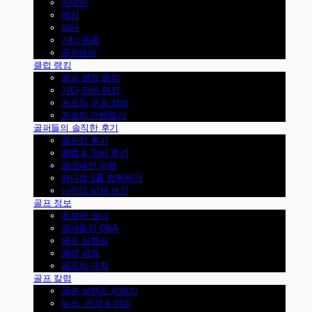
아이언
웨지
퍼터
기타 용품
골프웨어
클럽 랭킹
골프 클럽 랭킹
기타 장비 랭킹
프로의 우승 장비
프로의 가방털기
골퍼들의 솔직한 후기
골프장 후기
클럽 & 장비 후기
골프패션 리뷰
핸디캡 1홀 정복하기
나만의 리뷰 쓰기
골프 정보
초보자 코너
골퍼들의 Q&A
골프 실험실
클럽 피팅
골프의 규칙
골프 칼럼
골프 브랜드 이야기
뉴스, 건강 & 이슈