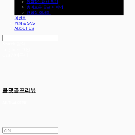
원팀장's 패션 일기
흥미로운 골프 이야기
편집장 에세이
이벤트
카페 & SNS
ABOUT US
Search
검색
Log In
로그인
Cart
장바구니
올댓골프리뷰