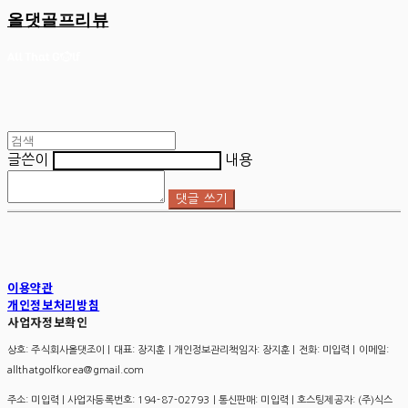
올댓골프리뷰
글쓴이
내용
댓글 쓰기
이용약관
개인정보처리방침
사업자정보확인
상호: 주식회사올댓조이 | 대표: 장지훈 | 개인정보관리책임자: 장지훈 | 전화: 미입력 | 이메일:
allthatgolfkorea@gmail.com
주소: 미입력 | 사업자등록번호:
194-87-02793
| 통신판매:
미입력
| 호스팅제공자: (주)식스