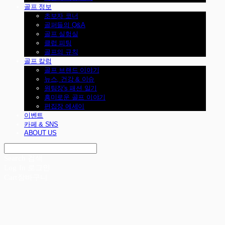
골프 정보
초보자 코너
골퍼들의 Q&A
골프 실험실
클럽 피팅
골프의 규칙
골프 칼럼
골프 브랜드 이야기
뉴스, 건강 & 이슈
원팀장's 패션 일기
흥미로운 골프 이야기
편집장 에세이
이벤트
카페 & SNS
ABOUT US
Search
검색
Log In
로그인
Cart
장바구니