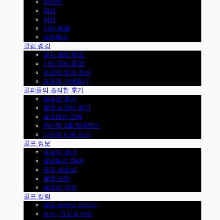
아이언
웨지
퍼터
기타 용품
골프웨어
클럽 랭킹
골프 클럽 랭킹
기타 장비 랭킹
프로의 우승 장비
프로의 가방털기
골퍼들의 솔직한 후기
골프장 후기
클럽 & 장비 후기
골프패션 리뷰
핸디캡 1홀 정복하기
나만의 리뷰 쓰기
골프 정보
초보자 코너
골퍼들의 Q&A
골프 실험실
클럽 피팅
골프의 규칙
골프 칼럼
골프 브랜드 이야기
뉴스, 건강 & 이슈