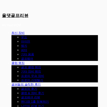
올댓골프리뷰
최신 장비
우드
아이언
웨지
퍼터
기타 용품
골프웨어
클럽 랭킹
골프 클럽 랭킹
기타 장비 랭킹
프로의 우승 장비
프로의 가방털기
골퍼들의 솔직한 후기
골프장 후기
클럽 & 장비 후기
골프패션 리뷰
핸디캡 1홀 정복하기
나만의 리뷰 쓰기