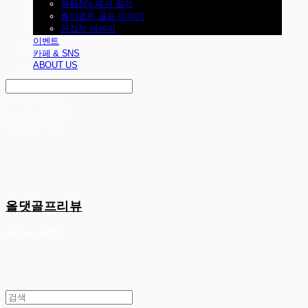
원팀장's 패션 일기
흥미로운 골프 이야기
편집장 에세이
이벤트
카페 & SNS
ABOUT US
Search
검색
Log In
로그인
Cart
장바구니
올댓골프리뷰