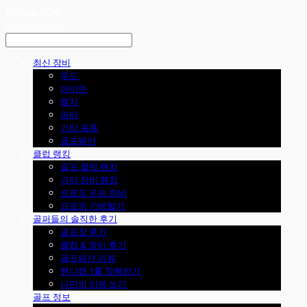
LOG IN
로그인
최신 장비
우드
아이언
웨지
퍼터
기타 용품
골프웨어
클럽 랭킹
골프 클럽 랭킹
기타 장비 랭킹
프로의 우승 장비
프로의 가방털기
골퍼들의 솔직한 후기
골프장 후기
클럽 & 장비 후기
골프패션 리뷰
핸디캡 1홀 정복하기
나만의 리뷰 쓰기
골프 정보