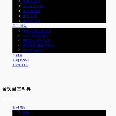
초보자 코너
골퍼들의 Q&A
골프 실험실
클럽 피팅
골프의 규칙
골프 칼럼
골프 브랜드 이야기
뉴스, 건강 & 이슈
원팀장's 패션 일기
흥미로운 골프 이야기
편집장 에세이
이벤트
카페 & SNS
ABOUT US
올댓골프리뷰
최신 장비
우드