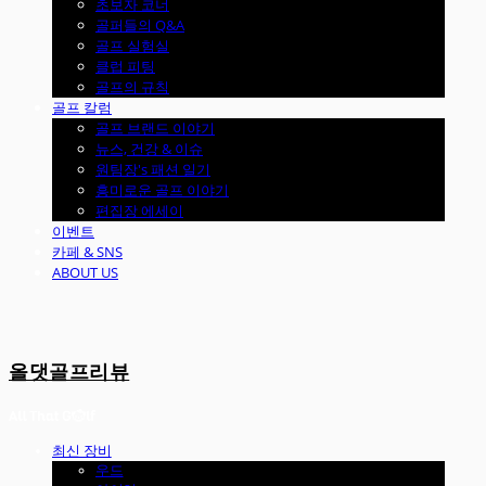
초보자 코너
골퍼들의 Q&A
골프 실험실
클럽 피팅
골프의 규칙
골프 칼럼
골프 브랜드 이야기
뉴스, 건강 & 이슈
원팀장's 패션 일기
흥미로운 골프 이야기
편집장 에세이
이벤트
카페 & SNS
ABOUT US
올댓골프리뷰
최신 장비
우드