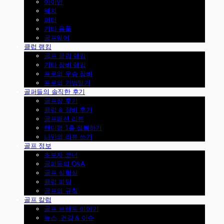
아이언
웨지
퍼터
기타 용품
골프웨어
클럽 랭킹
골프 클럽 랭킹
기타 장비 랭킹
프로의 우승 장비
프로의 가방털기
골퍼들의 솔직한 후기
골프장 후기
클럽 & 장비 후기
골프패션 리뷰
핸디캡 1홀 정복하기
나만의 리뷰 쓰기
골프 정보
초보자 코너
골퍼들의 Q&A
골프 실험실
클럽 피팅
골프의 규칙
골프 칼럼
골프 브랜드 이야기
뉴스, 건강 & 이슈