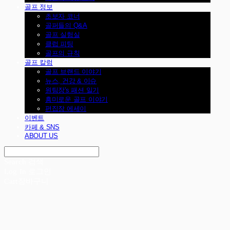
골프 정보
초보자 코너
골퍼들의 Q&A
골프 실험실
클럽 피팅
골프의 규칙
골프 칼럼
골프 브랜드 이야기
뉴스, 건강 & 이슈
원팀장's 패션 일기
흥미로운 골프 이야기
편집장 에세이
이벤트
카페 & SNS
ABOUT US
Search
검색
Log In
로그인
Cart
장바구니