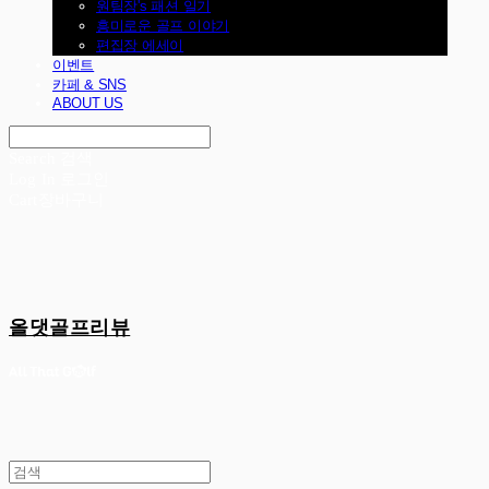
원팀장's 패션 일기
흥미로운 골프 이야기
편집장 에세이
이벤트
카페 & SNS
ABOUT US
Search
검색
Log In
로그인
Cart
장바구니
올댓골프리뷰