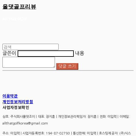
올댓골프리뷰
글쓴이
내용
댓글 쓰기
이용약관
개인정보처리방침
사업자정보확인
상호: 주식회사올댓조이 | 대표: 장지훈 | 개인정보관리책임자: 장지훈 | 전화: 미입력 | 이메일:
allthatgolfkorea@gmail.com
주소: 미입력 | 사업자등록번호:
194-87-02793
| 통신판매:
미입력
| 호스팅제공자: (주)식스