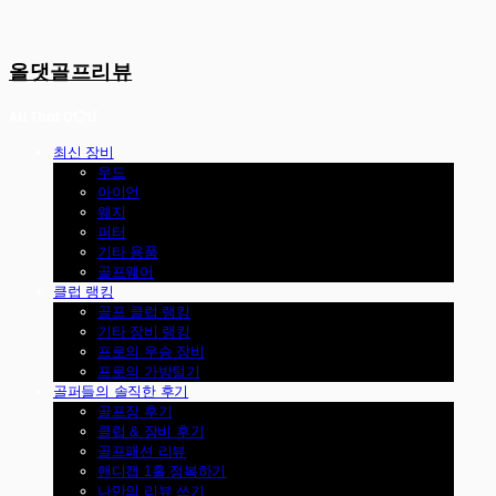
올댓골프리뷰
최신 장비
우드
아이언
웨지
퍼터
기타 용품
골프웨어
클럽 랭킹
골프 클럽 랭킹
기타 장비 랭킹
프로의 우승 장비
프로의 가방털기
골퍼들의 솔직한 후기
골프장 후기
클럽 & 장비 후기
골프패션 리뷰
핸디캡 1홀 정복하기
나만의 리뷰 쓰기