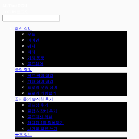
LOG IN
로그인
최신 장비
우드
아이언
웨지
퍼터
기타 용품
골프웨어
클럽 랭킹
골프 클럽 랭킹
기타 장비 랭킹
프로의 우승 장비
프로의 가방털기
골퍼들의 솔직한 후기
골프장 후기
클럽 & 장비 후기
골프패션 리뷰
핸디캡 1홀 정복하기
나만의 리뷰 쓰기
골프 정보