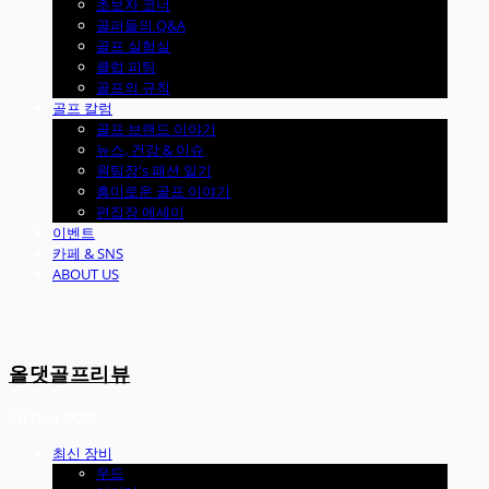
초보자 코너
골퍼들의 Q&A
골프 실험실
클럽 피팅
골프의 규칙
골프 칼럼
골프 브랜드 이야기
뉴스, 건강 & 이슈
원팀장's 패션 일기
흥미로운 골프 이야기
편집장 에세이
이벤트
카페 & SNS
ABOUT US
올댓골프리뷰
최신 장비
우드