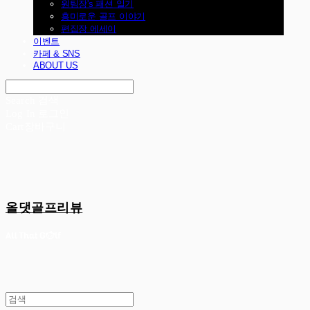
원팀장's 패션 일기
흥미로운 골프 이야기
편집장 에세이
이벤트
카페 & SNS
ABOUT US
Search
검색
Log In
로그인
Cart
장바구니
올댓골프리뷰