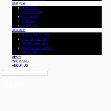
골프 정보
초보자 코너
골퍼들의 Q&A
골프 실험실
클럽 피팅
골프의 규칙
골프 칼럼
골프 브랜드 이야기
뉴스, 건강 & 이슈
원팀장's 패션 일기
흥미로운 골프 이야기
편집장 에세이
이벤트
카페 & SNS
ABOUT US
Search
검색
Log In
로그인
Cart
장바구니