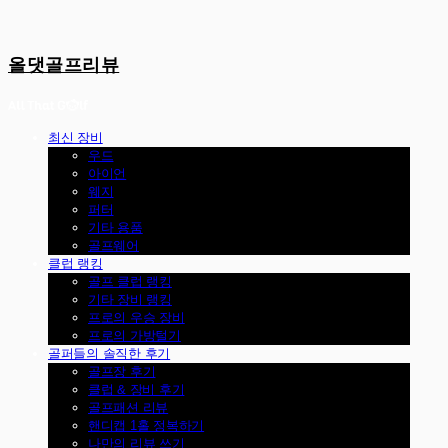
올댓골프리뷰
최신 장비
우드
아이언
웨지
퍼터
기타 용품
골프웨어
클럽 랭킹
골프 클럽 랭킹
기타 장비 랭킹
프로의 우승 장비
프로의 가방털기
골퍼들의 솔직한 후기
골프장 후기
클럽 & 장비 후기
골프패션 리뷰
핸디캡 1홀 정복하기
나만의 리뷰 쓰기