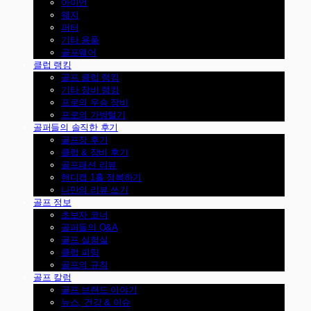
아이언
웨지
퍼터
기타 용품
골프웨어
클럽 랭킹
골프 클럽 랭킹
기타 장비 랭킹
프로의 우승 장비
프로의 가방털기
골퍼들의 솔직한 후기
골프장 후기
클럽 & 장비 후기
골프패션 리뷰
핸디캡 1홀 정복하기
나만의 리뷰 쓰기
골프 정보
초보자 코너
골퍼들의 Q&A
골프 실험실
클럽 피팅
골프의 규칙
골프 칼럼
골프 브랜드 이야기
뉴스, 건강 & 이슈