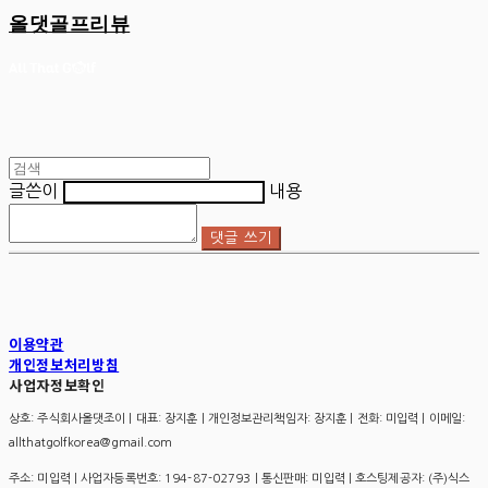
올댓골프리뷰
글쓴이
내용
댓글 쓰기
이용약관
개인정보처리방침
사업자정보확인
상호: 주식회사올댓조이 | 대표: 장지훈 | 개인정보관리책임자: 장지훈 | 전화: 미입력 | 이메일:
allthatgolfkorea@gmail.com
주소: 미입력 | 사업자등록번호:
194-87-02793
| 통신판매:
미입력
| 호스팅제공자: (주)식스