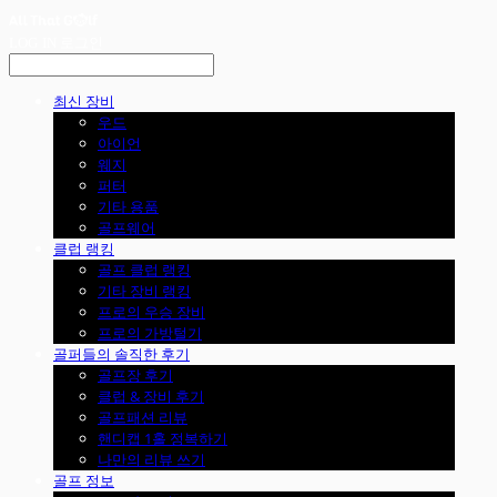
LOG IN
로그인
최신 장비
우드
아이언
웨지
퍼터
기타 용품
골프웨어
클럽 랭킹
골프 클럽 랭킹
기타 장비 랭킹
프로의 우승 장비
프로의 가방털기
골퍼들의 솔직한 후기
골프장 후기
클럽 & 장비 후기
골프패션 리뷰
핸디캡 1홀 정복하기
나만의 리뷰 쓰기
골프 정보