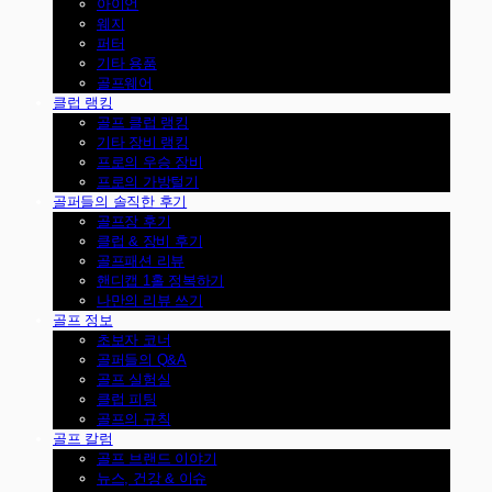
아이언
웨지
퍼터
기타 용품
골프웨어
클럽 랭킹
골프 클럽 랭킹
기타 장비 랭킹
프로의 우승 장비
프로의 가방털기
골퍼들의 솔직한 후기
골프장 후기
클럽 & 장비 후기
골프패션 리뷰
핸디캡 1홀 정복하기
나만의 리뷰 쓰기
골프 정보
초보자 코너
골퍼들의 Q&A
골프 실험실
클럽 피팅
골프의 규칙
골프 칼럼
골프 브랜드 이야기
뉴스, 건강 & 이슈