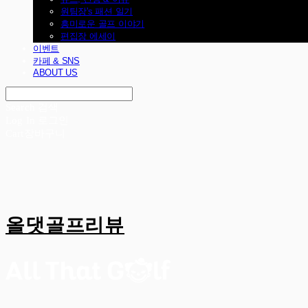
원팀장's 패션 일기
흥미로운 골프 이야기
편집장 에세이
이벤트
카페 & SNS
ABOUT US
Search
검색
Log In
로그인
Cart
장바구니
올댓골프리뷰