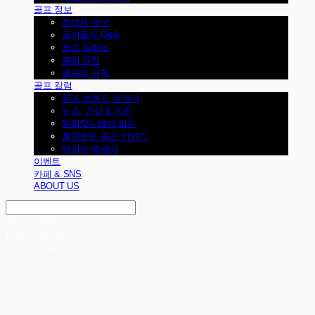
골프 정보
초보자 코너
골퍼들의 Q&A
골프 실험실
클럽 피팅
골프의 규칙
골프 칼럼
골프 브랜드 이야기
뉴스, 건강 & 이슈
원팀장's 패션 일기
흥미로운 골프 이야기
편집장 에세이
이벤트
카페 & SNS
ABOUT US
Search
검색
Log In
로그인
Cart
장바구니