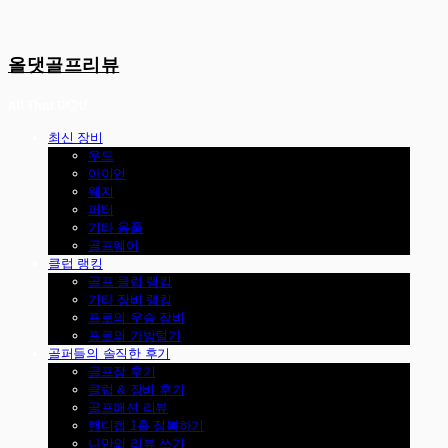
올댓골프리뷰
최신 장비
우드
아이언
웨지
퍼터
기타 용품
골프웨어
클럽 랭킹
골프 클럽 랭킹
기타 장비 랭킹
프로의 우승 장비
프로의 가방털기
골퍼들의 솔직한 후기
골프장 후기
클럽 & 장비 후기
골프패션 리뷰
핸디캡 1홀 정복하기
나만의 리뷰 쓰기