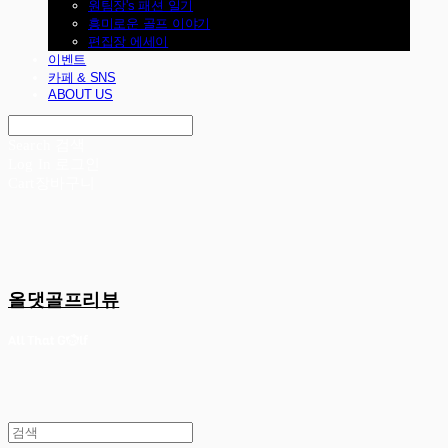
원팀장's 패션 일기
흥미로운 골프 이야기
편집장 에세이
이벤트
카페 & SNS
ABOUT US
Search
검색
Log In
로그인
Cart
장바구니
올댓골프리뷰