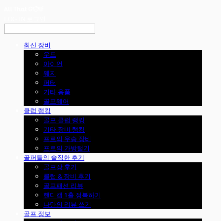
LOG IN
로그인
최신 장비
우드
아이언
웨지
퍼터
기타 용품
골프웨어
클럽 랭킹
골프 클럽 랭킹
기타 장비 랭킹
프로의 우승 장비
프로의 가방털기
골퍼들의 솔직한 후기
골프장 후기
클럽 & 장비 후기
골프패션 리뷰
핸디캡 1홀 정복하기
나만의 리뷰 쓰기
골프 정보