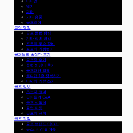
아이언
웨지
퍼터
기타 용품
골프웨어
클럽 랭킹
골프 클럽 랭킹
기타 장비 랭킹
프로의 우승 장비
프로의 가방털기
골퍼들의 솔직한 후기
골프장 후기
클럽 & 장비 후기
골프패션 리뷰
핸디캡 1홀 정복하기
나만의 리뷰 쓰기
골프 정보
초보자 코너
골퍼들의 Q&A
골프 실험실
클럽 피팅
골프의 규칙
골프 칼럼
골프 브랜드 이야기
뉴스, 건강 & 이슈