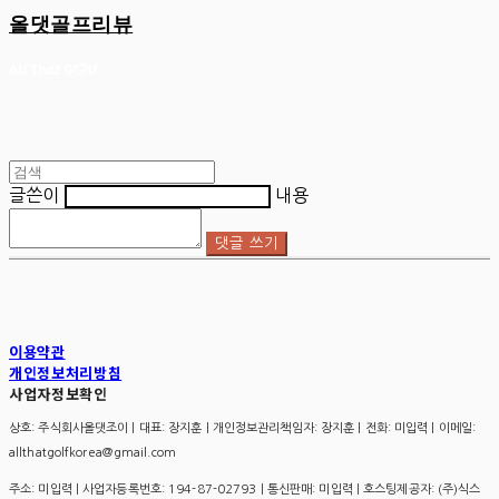
올댓골프리뷰
글쓴이
내용
댓글 쓰기
이용약관
개인정보처리방침
사업자정보확인
상호: 주식회사올댓조이 | 대표: 장지훈 | 개인정보관리책임자: 장지훈 | 전화: 미입력 | 이메일:
allthatgolfkorea@gmail.com
주소: 미입력 | 사업자등록번호:
194-87-02793
| 통신판매:
미입력
| 호스팅제공자: (주)식스