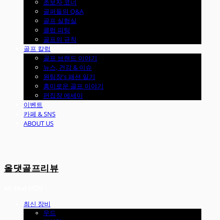
초보자 코너
골퍼들의 Q&A
골프 실험실
클럽 피팅
골프의 규칙
골프 칼럼
골프 브랜드 이야기
뉴스, 건강 & 이슈
원팀장's 패션 일기
흥미로운 골프 이야기
편집장 에세이
이벤트
카페 & SNS
ABOUT US
올댓골프리뷰
최신 장비
우드