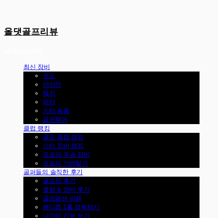
올댓골프리뷰
최신 장비
우드
아이언
웨지
퍼터
기타 용품
골프웨어
클럽 랭킹
골프 클럽 랭킹
기타 장비 랭킹
프로의 우승 장비
프로의 가방털기
골퍼들의 솔직한 후기
골프장 후기
클럽 & 장비 후기
골프패션 리뷰
핸디캡 1홀 정복하기
나만의 리뷰 쓰기