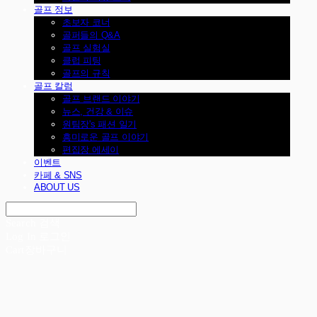
골프 정보
초보자 코너
골퍼들의 Q&A
골프 실험실
클럽 피팅
골프의 규칙
골프 칼럼
골프 브랜드 이야기
뉴스, 건강 & 이슈
원팀장's 패션 일기
흥미로운 골프 이야기
편집장 에세이
이벤트
카페 & SNS
ABOUT US
Search
검색
Log In
로그인
Cart
장바구니