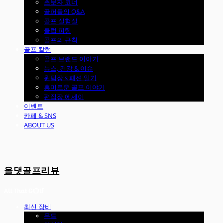
초보자 코너
골퍼들의 Q&A
골프 실험실
클럽 피팅
골프의 규칙
골프 칼럼
골프 브랜드 이야기
뉴스, 건강 & 이슈
원팀장's 패션 일기
흥미로운 골프 이야기
편집장 에세이
이벤트
카페 & SNS
ABOUT US
올댓골프리뷰
최신 장비
우드