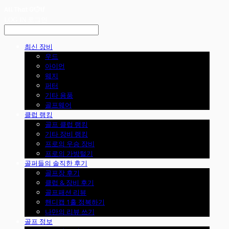
LOG IN
로그인
최신 장비
우드
아이언
웨지
퍼터
기타 용품
골프웨어
클럽 랭킹
골프 클럽 랭킹
기타 장비 랭킹
프로의 우승 장비
프로의 가방털기
골퍼들의 솔직한 후기
골프장 후기
클럽 & 장비 후기
골프패션 리뷰
핸디캡 1홀 정복하기
나만의 리뷰 쓰기
골프 정보