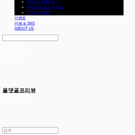
원팀장's 패션 일기
흥미로운 골프 이야기
편집장 에세이
이벤트
카페 & SNS
ABOUT US
Search
검색
Log In
로그인
Cart
장바구니
올댓골프리뷰