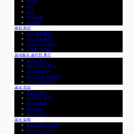
아이언
웨지
퍼터
기타 용품
골프웨어
클럽 랭킹
골프 클럽 랭킹
기타 장비 랭킹
프로의 우승 장비
프로의 가방털기
골퍼들의 솔직한 후기
골프장 후기
클럽 & 장비 후기
골프패션 리뷰
핸디캡 1홀 정복하기
나만의 리뷰 쓰기
골프 정보
초보자 코너
골퍼들의 Q&A
골프 실험실
클럽 피팅
골프의 규칙
골프 칼럼
골프 브랜드 이야기
뉴스, 건강 & 이슈