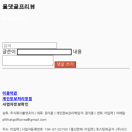
올댓골프리뷰
글쓴이
내용
댓글 쓰기
이용약관
개인정보처리방침
사업자정보확인
상호: 주식회사올댓조이 | 대표: 장지훈 | 개인정보관리책임자: 장지훈 | 전화: 미입력 | 이메일:
allthatgolfkorea@gmail.com
주소: 미입력 | 사업자등록번호:
194-87-02793
| 통신판매:
미입력
| 호스팅제공자: (주)식스