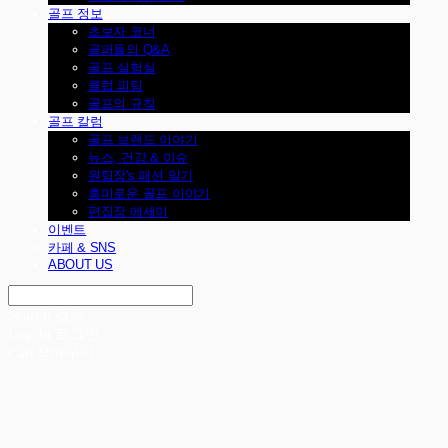
골프 정보
초보자 코너
골퍼들의 Q&A
골프 실험실
클럽 피팅
골프의 규칙
골프 칼럼
골프 브랜드 이야기
뉴스, 건강 & 이슈
원팀장's 패션 일기
흥미로운 골프 이야기
편집장 에세이
이벤트
카페 & SNS
ABOUT US
Search
검색
Log In
로그인
Cart
장바구니