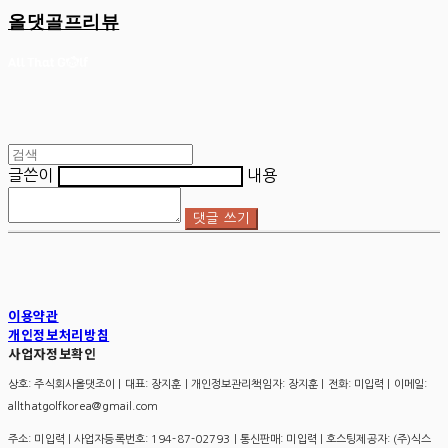
올댓골프리뷰
글쓴이
내용
댓글 쓰기
이용약관
개인정보처리방침
사업자정보확인
상호: 주식회사올댓조이 | 대표: 장지훈 | 개인정보관리책임자: 장지훈 | 전화: 미입력 | 이메일:
allthatgolfkorea@gmail.com
주소: 미입력 | 사업자등록번호:
194-87-02793
| 통신판매:
미입력
| 호스팅제공자: (주)식스