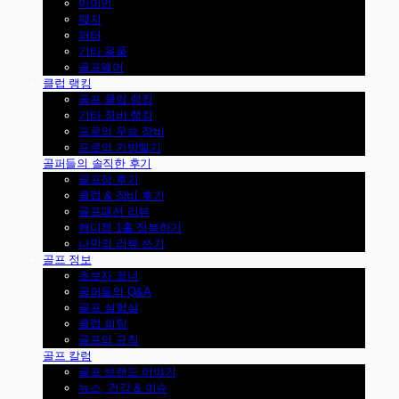
아이언
웨지
퍼터
기타 용품
골프웨어
클럽 랭킹
골프 클럽 랭킹
기타 장비 랭킹
프로의 우승 장비
프로의 가방털기
골퍼들의 솔직한 후기
골프장 후기
클럽 & 장비 후기
골프패션 리뷰
핸디캡 1홀 정복하기
나만의 리뷰 쓰기
골프 정보
초보자 코너
골퍼들의 Q&A
골프 실험실
클럽 피팅
골프의 규칙
골프 칼럼
골프 브랜드 이야기
뉴스, 건강 & 이슈