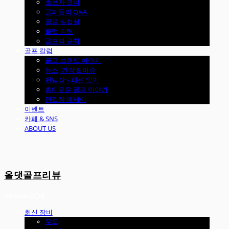
초보자 코너
골퍼들의 Q&A
골프 실험실
클럽 피팅
골프의 규칙
골프 칼럼
골프 브랜드 이야기
뉴스, 건강 & 이슈
원팀장's 패션 일기
흥미로운 골프 이야기
편집장 에세이
이벤트
카페 & SNS
ABOUT US
올댓골프리뷰
최신 장비
우드