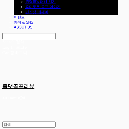
원팀장's 패션 일기
흥미로운 골프 이야기
편집장 에세이
이벤트
카페 & SNS
ABOUT US
Search
검색
Log In
로그인
Cart
장바구니
올댓골프리뷰