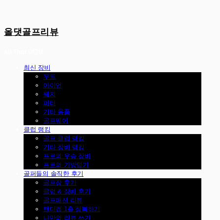
올댓골프리뷰
최신 장비
우드
아이언
웨지
퍼터
기타 용품
골프웨어
클럽 랭킹
골프 클럽 랭킹
기타 장비 랭킹
프로의 우승 장비
프로의 가방털기
골퍼들의 솔직한 후기
골프장 후기
클럽 & 장비 후기
골프패션 리뷰
핸디캡 1홀 정복하기
나만의 리뷰 쓰기